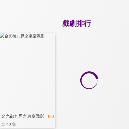
戲劇排行
金光御九界之東皇戰影
8.0
全 40 集