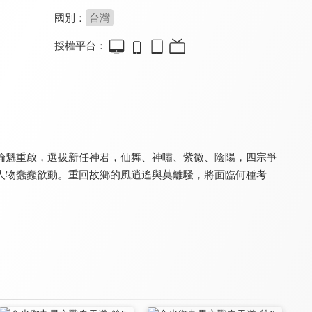
國別：
台灣
授權平台：
天地風雲錄之劍影魔蹤
天地風雲錄之魔戮血戰
金光御九界之仙古狂濤
8.0
8.0
8.0
全 20 集
全 34 集
全 32 集
掄魁重啟，選拔新任神君，仙舞、神嘯、紫微、陰陽，四宗爭
人物蠢蠢欲動。重回故鄉的風逍遙與莫離騷，將面臨何種考
金光御九界之齊神籙
黑白龍狼傳
天地風雲錄之九龍變
8.0
8.0
8.0
全 32 集
全 27 集
全 36 集