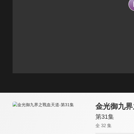
金光御九界
第31集
全 32 集