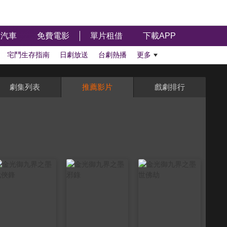
汽車
免費電影
單片租借
下載APP
宅鬥生存指南
日劇放送
台劇熱播
更多
劇集列表
推薦影片
戲劇排行