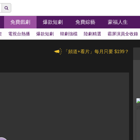
免費戲劇
爆款短劇
免費綜藝
蒙福人生
架
電視台熱播
爆款短劇
韓劇強檔
陸劇精選
霸屏演員全收錄
「頻道+看片」每月只要 $199？