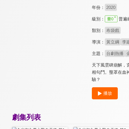
年份：
2020
級別：
普遍
類別：
布袋戲
導演：
黃立綱
李
主題：
台劇熱播
天下風雲碑崩解，
相勾鬥。壟罩在血
驗？
播放
劇集列表