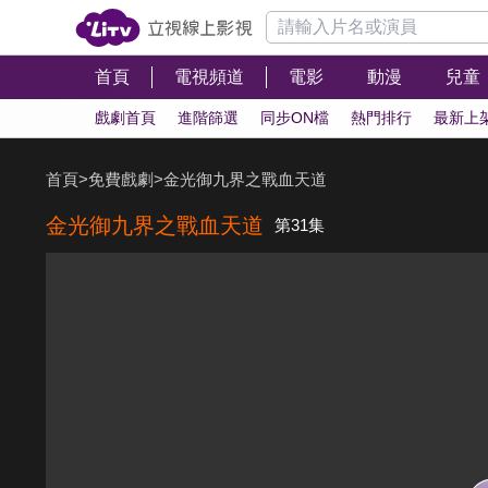
首頁
電視頻道
電影
動漫
兒童
戲劇首頁
進階篩選
同步ON檔
熱門排行
最新上
首頁
>
免費戲劇
>
金光御九界之戰血天道
金光御九界之戰血天道
第31集