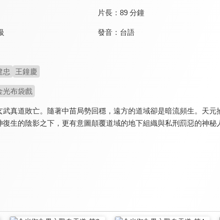
片長：
89 分鐘
發音：
台語
級
建忠
王鐘慶
金光布袋戲
玄武真道敗亡。隨著中苗局勢回穩，遠方的道域卻是暗流頻生。天元
神復生的陰影之下，更有意圖顛覆道域的地下組織與私刑罰惡的神秘