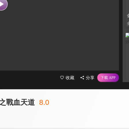
收藏
分享
之戰血天道
8.0