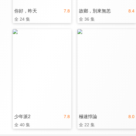
你好，昨天
故鄉，別來無恙
7.8
8.4
全 24 集
全 36 集
少年派2
極速悖論
7.8
8.0
全 40 集
全 22 集