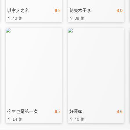
以家人之名
萌夫木子李
8.8
8.0
全 40 集
全 38 集
今生也是第一次
好運家
8.2
8.6
全 14 集
全 40 集