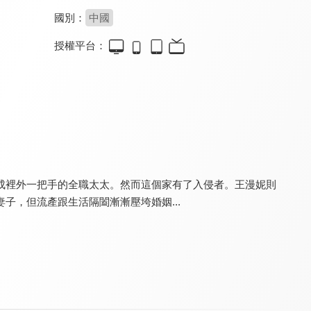
國別：
中國
授權平台：
極速悖論
今生也是第一次
好運家
8.0
8.2
8.6
全 22 集
全 14 集
全 40 集
成裡外一把手的全職太太。然而這個家有了入侵者。王漫妮則
子，但流產跟生活隔闔漸漸壓垮婚姻...
一見傾心
星辰大海
去有風的地方
8.5
8.4
8.5
全 36 集
全 40 集
全 40 集