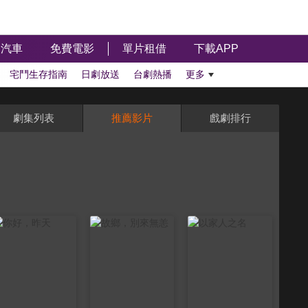
汽車
免費電影
單片租借
下載APP
宅鬥生存指南
日劇放送
台劇熱播
更多
劇集列表
推薦影片
戲劇排行