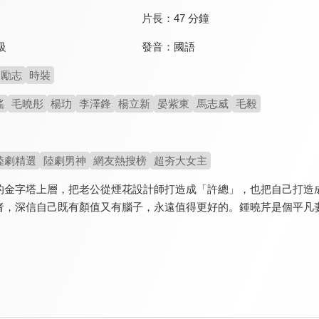
片長：
47 分鐘
發音：
國語
級
勵志
時裝
瑤
毛曉彤
楊玏
李澤鋒
楊立新
晏紫東
馬志威
毛毅
陸劇精選
陸劇男神
網友熱搜榜
超夯大女主
的金字塔上層，把老公從煙花設計師打造成「許總」，也把自己打造
者，深信自己既有顏值又有腦子，永遠值得更好的。鍾曉芹是個平凡妻