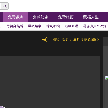
免費戲劇
爆款短劇
免費綜藝
蒙福人生
架
電視台熱播
爆款短劇
韓劇強檔
陸劇精選
霸屏演員全收錄
「頻道+看片」每月只要 $199？