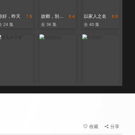
你好，昨天
故鄉，別來無恙
以家人之名
7.8
8.4
8.8
全 24 集
全 36 集
全 40 集
萌夫木子李
向陽而生
少年派2
8.0
7.0
7.8
全 38 集
全 40 集
全 40 集
收藏
分享