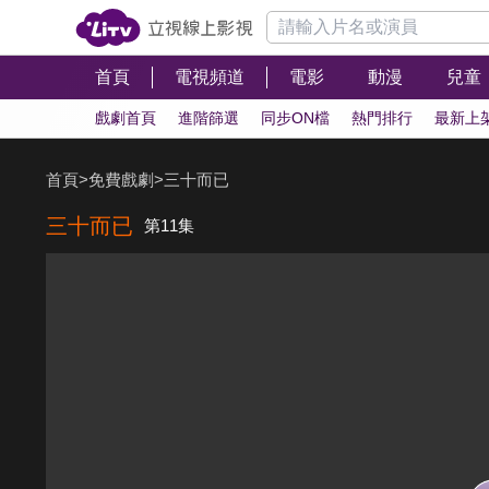
首頁
電視頻道
電影
動漫
兒童
戲劇首頁
進階篩選
同步ON檔
熱門排行
最新上
首頁
>
免費戲劇
>
三十而已
三十而已
第11集