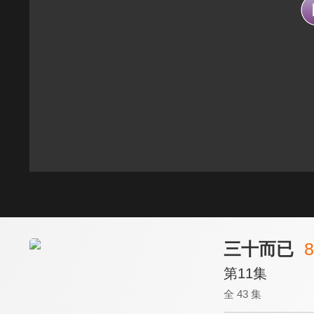
三十而已
8
第11集
全 43 集