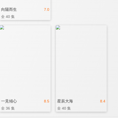
向陽而生
7.0
全 40 集
一見傾心
星辰大海
8.5
8.4
全 36 集
全 40 集