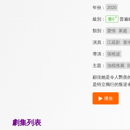
年份：
2020
級別：
普遍
類別：
愛情
家庭
演員：
江疏影
童
導演：
張曉波
主題：
強檔推薦
顧佳她是令人艷羨
是特立獨行的叛逆
播放
劇集列表