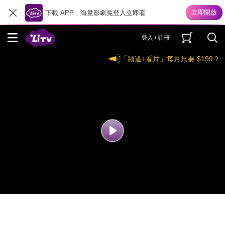
下載 APP，海量影劇免登入立即看
登入 / 註冊
「頻道+看片」每月只要 $199？