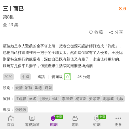
三十而已
8.6
第8集
全 43 集
收藏
分享
顧佳她是令人艷羨的金字塔上層，把老公從煙花設計師打造成「許總」，
也把自己打造成裡外一把手的全職太太。然而這個家有了入侵者。王漫妮
則是特立獨行的叛逆者，深信自己既有顏值又有腦子，永遠值得更好的。
鍾曉芹是個平凡妻子，但流產跟生活隔闔漸漸壓垮婚姻...
2020
中國
國語
普遍級
46 分鐘
類別：
愛情
家庭
勵志
時裝
演員：
江疏影
童瑤
毛曉彤
楊玏
李澤鋒
楊立新
晏紫東
馬志威
毛毅
導演：
張曉波
收回
首頁
電視頻道
戲劇
電影
短劇
更多