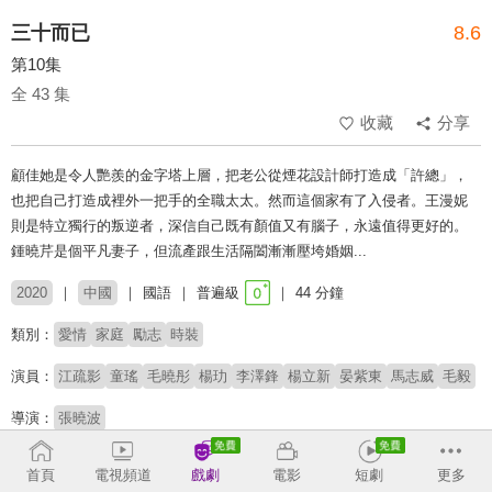
三十而已
8.6
第10集
全 43 集
收藏
分享
顧佳她是令人艷羨的金字塔上層，把老公從煙花設計師打造成「許總」，
也把自己打造成裡外一把手的全職太太。然而這個家有了入侵者。王漫妮
則是特立獨行的叛逆者，深信自己既有顏值又有腦子，永遠值得更好的。
鍾曉芹是個平凡妻子，但流產跟生活隔闔漸漸壓垮婚姻...
2020
中國
國語
普遍級
44 分鐘
類別：
愛情
家庭
勵志
時裝
演員：
江疏影
童瑤
毛曉彤
楊玏
李澤鋒
楊立新
晏紫東
馬志威
毛毅
導演：
張曉波
收回
首頁
電視頻道
戲劇
電影
短劇
更多