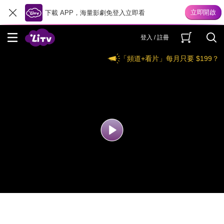
下載 APP，海量影劇免登入立即看
登入 / 註冊
「頻道+看片」每月只要 $199？