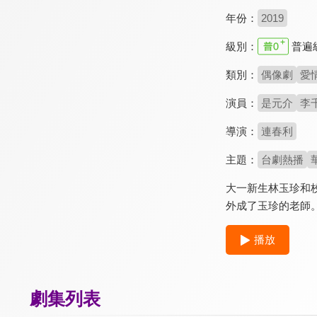
年份：
2019
級別：
普遍
類別：
偶像劇
愛
演員：
是元介
李
導演：
連春利
主題：
台劇熱播
大一新生林玉珍和
外成了玉珍的老師
播放
劇集列表