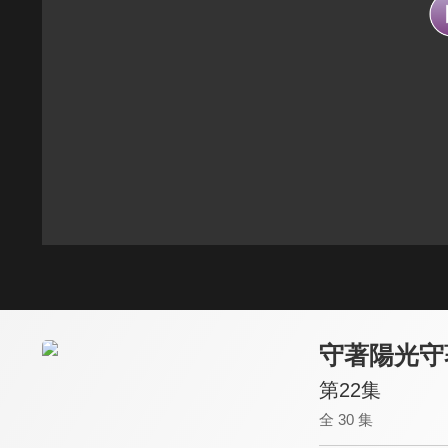
守著陽光守
第22集
全 30 集