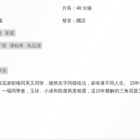
片長：
48 分鐘
發音：
國語
級
情
家庭
千那
潘柏希
吳品潔
華視
校花凌郁臻同系又同班，雖然名字同樣唸法，卻有著不同人生。 15
。一場同學會，玉珍、小凌和凱傑再度相遇，這15年難解的三角習題