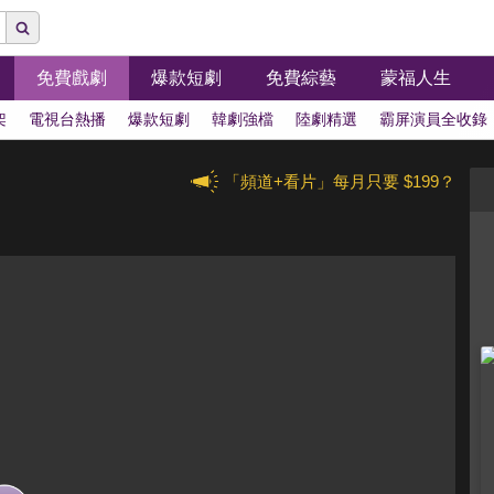
免費戲劇
爆款短劇
免費綜藝
蒙福人生
架
電視台熱播
爆款短劇
韓劇強檔
陸劇精選
霸屏演員全收錄
「頻道+看片」每月只要 $199？