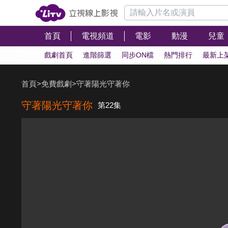
首頁
電視頻道
電影
動漫
兒童
戲劇首頁
進階篩選
同步ON檔
熱門排行
最新上
首頁
>
免費戲劇
>
守著陽光守著你
守著陽光守著你
第22集