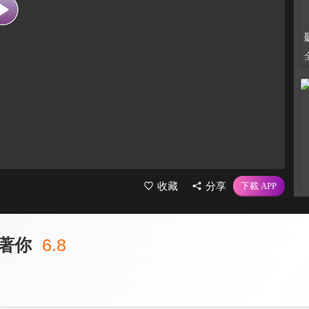
收藏
分享
著你
6.8