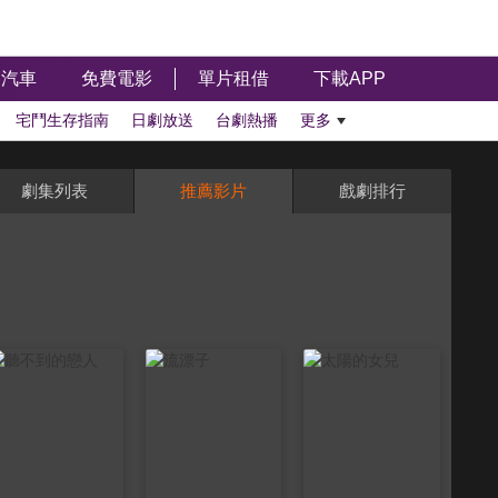
汽車
免費電影
單片租借
下載APP
宅鬥生存指南
日劇放送
台劇熱播
更多
劇集列表
推薦影片
戲劇排行