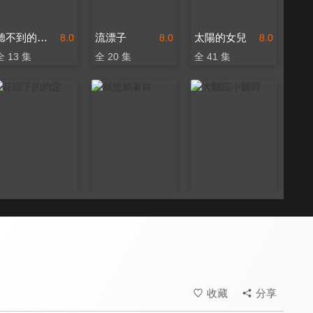
聽不到的戀人
流漂子
太陽的女兒
8.0
8.0
8.0
全 13 集
全 20 集
全 41 集
花樹下的約定
就想賴著妳
大醫院小醫師
8.0
7.8
8.0
全 23 集
全 16 集
全 20 集
收藏
分享