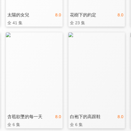
太陽的女兒
花樹下的約定
8.0
8.0
全 41 集
全 23 集
含苞欲墜的每一天
白袍下的高跟鞋
8.0
8.0
全 6 集
全 6 集