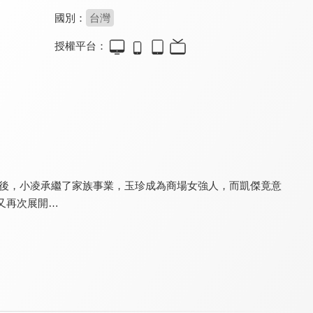
國別：
台灣
授權平台：
我在墾丁天氣晴
含苞欲墜的每一天
白袍下的高跟鞋
8.0
8.0
8.0
全 20 集
全 6 集
全 6 集
年後，小凌承繼了家族事業，玉珍成為商場女強人，而凱傑竟意
又再次展開…
雲頂天很藍
星座愛情魔羯女
候鳥e人
8.0
8.0
8.0
全 20 集
全 8 集
全 20 集