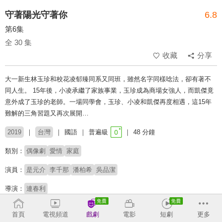
守著陽光守著你
6.8
第6集
全 30 集
收藏
分享
大一新生林玉珍和校花凌郁臻同系又同班，雖然名字同樣唸法，卻有著不
同人生。 15年後，小凌承繼了家族事業，玉珍成為商場女強人，而凱傑竟
意外成了玉珍的老師。一場同學會，玉珍、小凌和凱傑再度相遇，這15年
難解的三角習題又再次展開…
2019
台灣
國語
普遍級
48 分鐘
類別：
偶像劇
愛情
家庭
演員：
是元介
李千那
潘柏希
吳品潔
導演：
連春利
收回
首頁
電視頻道
戲劇
電影
短劇
更多