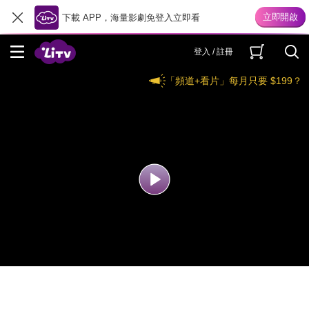
下載 APP，海量影劇免登入立即看
登入 / 註冊
「頻道+看片」每月只要 $199？