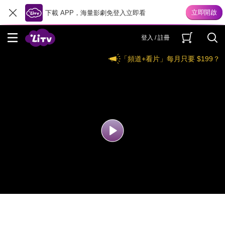
下載 APP，海量影劇免登入立即看
登入 / 註冊
「頻道+看片」每月只要 $199？