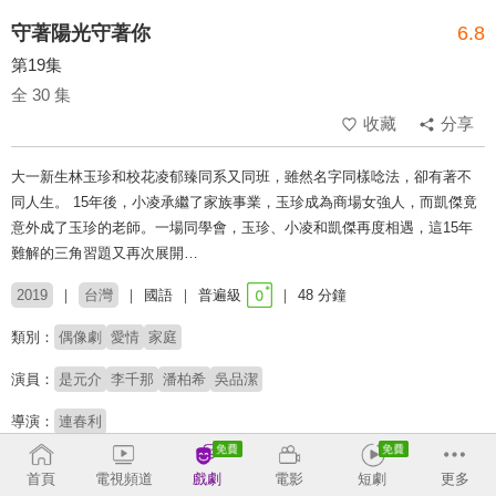
守著陽光守著你
6.8
第19集
全 30 集
收藏
分享
大一新生林玉珍和校花凌郁臻同系又同班，雖然名字同樣唸法，卻有著不
同人生。 15年後，小凌承繼了家族事業，玉珍成為商場女強人，而凱傑竟
意外成了玉珍的老師。一場同學會，玉珍、小凌和凱傑再度相遇，這15年
難解的三角習題又再次展開…
2019
台灣
國語
普遍級
48 分鐘
類別：
偶像劇
愛情
家庭
演員：
是元介
李千那
潘柏希
吳品潔
導演：
連春利
收回
首頁
電視頻道
戲劇
電影
短劇
更多