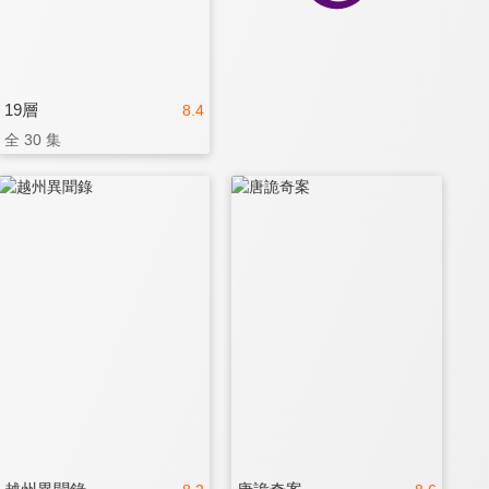
19層
8.4
全 30 集