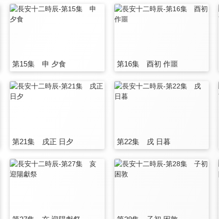
第15集 申 夕食
第16集 酉初 作噩
第21集 戌正 日夕
第22集 戌 日暮