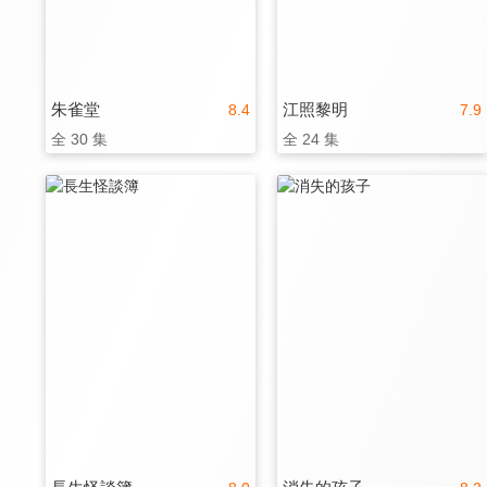
朱雀堂
江照黎明
8.4
7.9
全 30 集
全 24 集