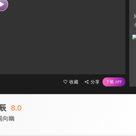
收藏
分享
辰
8.0
陽向幽