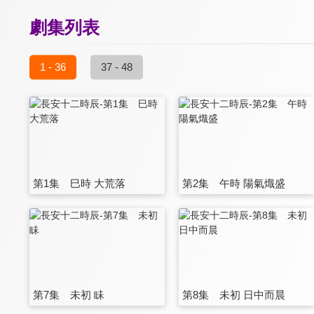
劇集列表
1 - 36
37 - 48
第1集 巳時 大荒落
第2集 午時 陽氣熾盛
第7集 未初 眛
第8集 未初 日中而晨