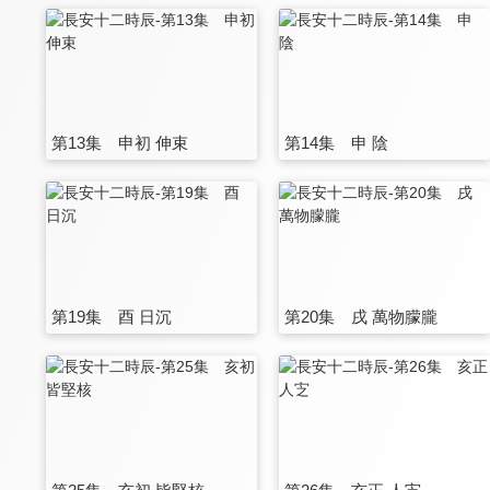
第13集 申初 伸束
第14集 申 陰
第19集 酉 日沉
第20集 戌 萬物朦朧