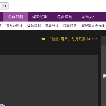
免費戲劇
爆款短劇
免費綜藝
蒙福人生
架
電視台熱播
爆款短劇
韓劇強檔
陸劇精選
霸屏演員全收錄
「頻道+看片」每月只要 $199？