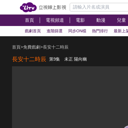
首頁
電視頻道
電影
動漫
兒童
戲劇首頁
進階篩選
同步ON檔
熱門排行
最新上
首頁
>
免費戲劇
>
長安十二時辰
長安十二時辰
第9集 未正 陽向幽