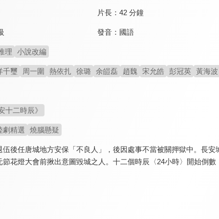
片長：
42 分鐘
發音：
國語
級
推理
小說改編
烊千璽
周一圍
熱依扎
徐璐
余皚磊
趙魏
宋允皓
彭冠英
黃海波
安十二時辰》
陸劇精選
燒腦懸疑
退伍後任唐城地方安保「不良人」，後因處事不當被關押獄中。長安
元節花燈大會前揪出意圖毀城之人。十二個時辰〈24小時〉開始倒數