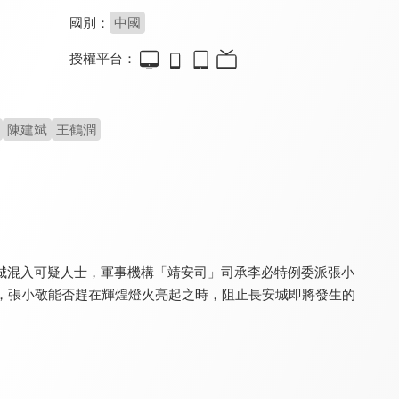
國別：
中國
授權平台：
消失的孩子
步步深陷(30分鐘版)
江湖少年訣
8.2
8.2
7.2
全 24 集
全 6 集
全 20 集
陳建斌
王鶴潤
城混入可疑人士，軍事機構「靖安司」司承李必特例委派張小
，張小敬能否趕在輝煌燈火亮起之時，阻止長安城即將發生的
越州異聞錄
唐詭奇案
半城明媚半城雨 第1季
8.2
8.6
7.0
全 20 集
全 24 集
全 12 集