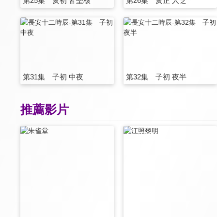
第25集 亥初 皆堅核
第26集 亥正 人㝎
第31集 子初 中夜
第32集 子初 夜半
推薦影片