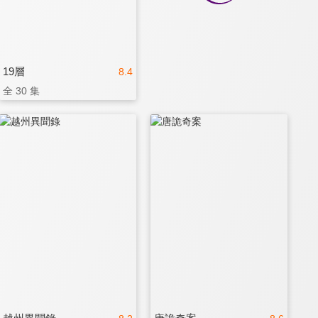
19層
8.4
全 30 集