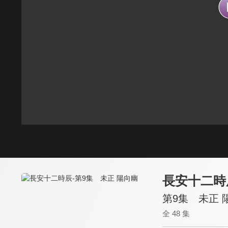
長安十二時
第9集 未正 
全 48 集