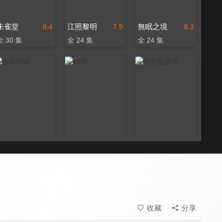
朱雀堂
江照黎明
無眠之境
8.4
7.9
8.3
全 30 集
全 24 集
全 24 集
步步深陷
19層
長生怪談簿
8.2
8.4
8.0
全 24 集
全 30 集
全 24 集
收藏
分享