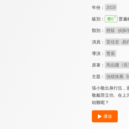
年份：
2019
級別：
普遍
類別：
懸疑
偵探/
演員：
雷佳音
易
導演：
曹盾
原著：
馬伯庸《長
主題：
強檔推薦
張小敬出身行伍，
敬戴罪立功、在上
劫難呢？
播放