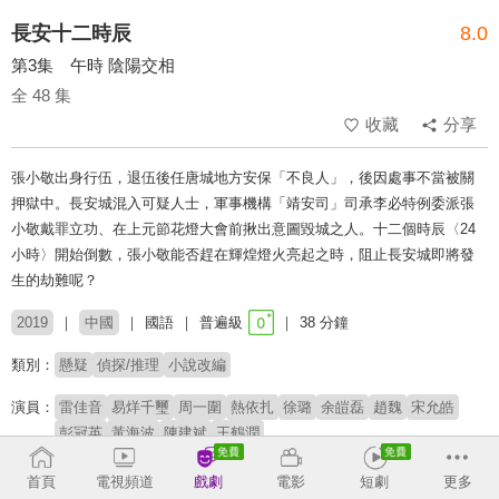
長安十二時辰
8.0
第3集 午時 陰陽交相
全 48 集
收藏
分享
張小敬出身行伍，退伍後任唐城地方安保「不良人」，後因處事不當被關
押獄中。長安城混入可疑人士，軍事機構「靖安司」司承李必特例委派張
小敬戴罪立功、在上元節花燈大會前揪出意圖毀城之人。十二個時辰〈24
小時〉開始倒數，張小敬能否趕在輝煌燈火亮起之時，阻止長安城即將發
生的劫難呢？
2019
中國
國語
普遍級
38 分鐘
類別：
懸疑
偵探/推理
小說改編
演員：
雷佳音
易烊千璽
周一圍
熱依扎
徐璐
余皚磊
趙魏
宋允皓
彭冠英
黃海波
陳建斌
王鶴潤
導演：
曹盾
首頁
電視頻道
戲劇
電影
短劇
更多