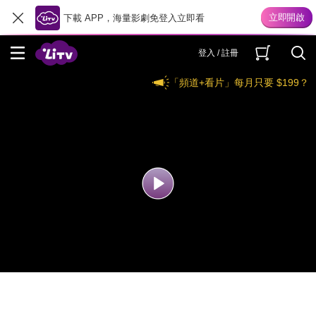
下載 APP，海量影劇免登入立即看
登入 / 註冊
「頻道+看片」每月只要 $199？