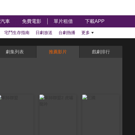
汽車
免費電影
單片租借
下載APP
宅鬥生存指南
日劇放送
台劇熱播
更多
劇集列表
推薦影片
戲劇排行