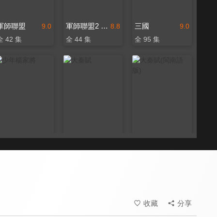
軍師聯盟
軍師聯盟2 虎嘯龍吟
三國
9.0
8.8
9.0
全 42 集
全 44 集
全 95 集
少年楊家將
大秦賦
大秦賦(閩南語版)
8.2
8.0
6.0
全 43 集
全 78 集
全 78 集
收藏
分享