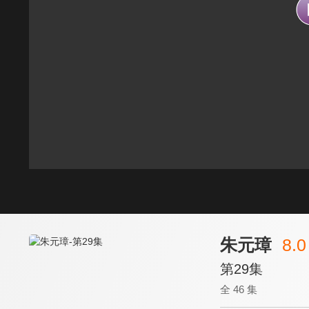
朱元璋
8.0
第29集
全 46 集