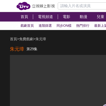
首頁
電視頻道
電影
動漫
兒童
戲劇首頁
進階篩選
同步ON檔
熱門排行
最新上
首頁
>
免費戲劇
>
朱元璋
朱元璋
第29集