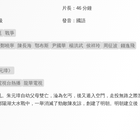
片長：
46 分鐘
發音：
國語
級
廷
戰爭
鄭曉寧
陳長海
鄂布斯
尹國華
楊洪武
侯祥玲
周征波
錢逸飛
元璋》
電視台熱播
龍華電視
亂。朱元璋自幼父母雙亡，淪為乞丐，後又遁入空門，走投無路之際
鄱陽湖大水戰中，一舉消滅了勁敵陳友諒，創建了明朝。明朝建立後