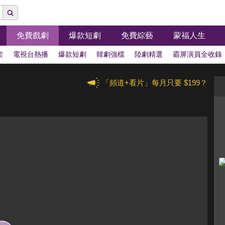
免費戲劇
爆款短劇
免費綜藝
蒙福人生
架
電視台熱播
爆款短劇
韓劇強檔
陸劇精選
霸屏演員全收錄
「頻道+看片」每月只要 $199？