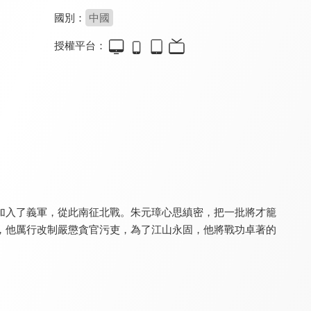
國別：
中國
授權平台：
大漢天子3
開創盛世
風中奇緣
8.4
8.0
8.6
全 40 集
全 44 集
全 35 集
加入了義軍，從此南征北戰。朱元璋心思縝密，把一批將才籠
，他厲行改制嚴懲貪官污吏，為了江山永固，他將戰功卓著的
天下長河(閩南語版)
大秦帝國之崛起
天下長河
6.6
8.0
9.0
全 40 集
全 40 集
全 40 集