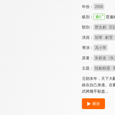
年份：
2006
級別：
普遍
類別：
歷史劇
宮
演員：
胡軍
劇雪
導演：
馮小寧
原著：
朱蘇進《朱
主題：
陸劇精選
元朝末年，天下大
絡在自己身邊。在
武將幾乎殺盡...
播放