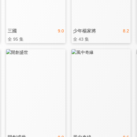
三國
少年楊家將
9.0
8.2
全 95 集
全 43 集