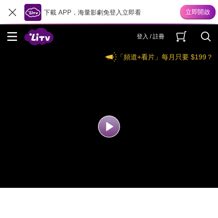
下載 APP，海量影劇免登入立即看
登入 / 註冊
「頻道+看片」每月只要 $199？