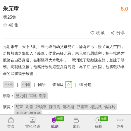
朱元璋
8.0
第25集
全 46 集
收藏
分享
元朝末年，天下大亂。朱元璋自幼父母雙亡，淪為乞丐，後又遁入空門，
走投無路之際加入了義軍，從此南征北戰。朱元璋心思縝密，把一批將才
籠絡在自己身邊。在鄱陽湖大水戰中，一舉消滅了勁敵陳友諒，創建了明
朝。明朝建立後，他厲行改制嚴懲貪官污吏，為了江山永固，他將戰功卓
著的武將幾乎殺盡...
2006
中國
國語
普遍級
46 分鐘
類別：
歷史劇
宮廷
戰爭
演員：
胡軍
劇雪
鄭曉寧
陳長海
鄂布斯
尹國華
楊洪武
侯祥玲
周征波
錢逸飛
導演：
馮小寧
首頁
電視頻道
戲劇
電影
短劇
更多