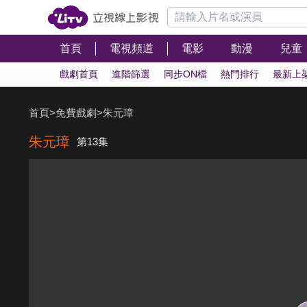
首頁
電視頻道
電影
動漫
兒童
戲劇首頁
進階篩選
同步ON檔
熱門排行
最新上
首頁
>
免費戲劇
>
朱元璋
朱元璋
第13集