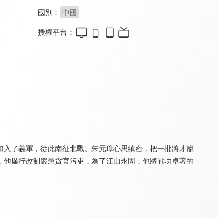
國別：
中國
授權平台：
大漢天子3
開創盛世
風中奇緣
8.4
8.0
8.6
全 40 集
全 44 集
全 35 集
加入了義軍，從此南征北戰。朱元璋心思縝密，把一批將才籠
，他厲行改制嚴懲貪官污吏，為了江山永固，他將戰功卓著的
天下長河(閩南語版)
大秦帝國之崛起
天下長河
6.6
8.0
9.0
全 40 集
全 40 集
全 40 集