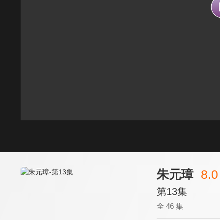
朱元璋
8.0
第13集
全 46 集