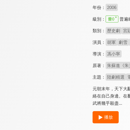
年份：
2006
級別：
普遍
類別：
歷史劇
宮
演員：
胡軍
劇雪
導演：
馮小寧
原著：
朱蘇進《朱
主題：
陸劇精選
元朝末年，天下大
絡在自己身邊。在
武將幾乎殺盡...
播放