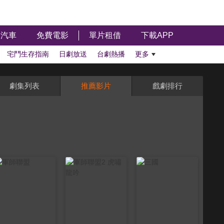
汽車
免費電影
單片租借
下載APP
宅鬥生存指南
日劇放送
台劇熱播
更多
劇集列表
推薦影片
戲劇排行