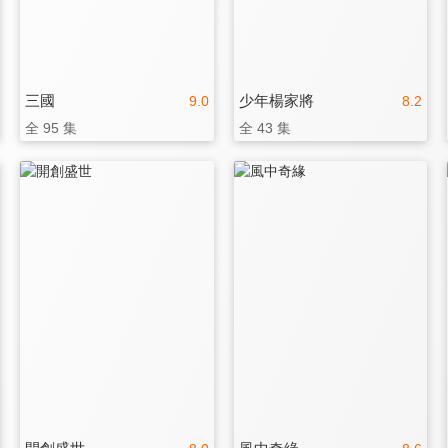
三國
少年楊家將
9.0
8.2
全 95 集
全 43 集