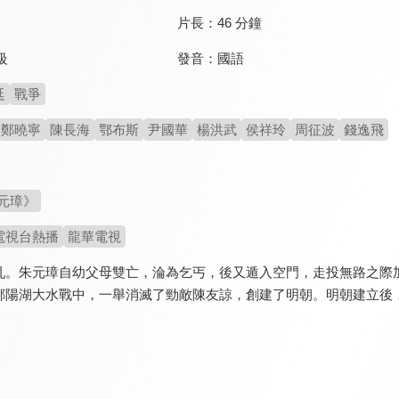
片長：
46 分鐘
發音：
國語
級
廷
戰爭
鄭曉寧
陳長海
鄂布斯
尹國華
楊洪武
侯祥玲
周征波
錢逸飛
元璋》
電視台熱播
龍華電視
亂。朱元璋自幼父母雙亡，淪為乞丐，後又遁入空門，走投無路之際
鄱陽湖大水戰中，一舉消滅了勁敵陳友諒，創建了明朝。明朝建立後