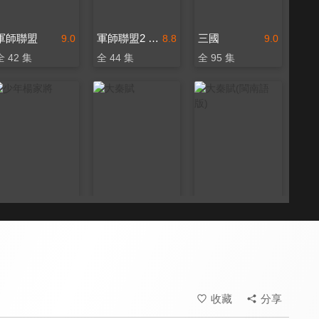
軍師聯盟
軍師聯盟2 虎嘯龍吟
三國
9.0
8.8
9.0
全 42 集
全 44 集
全 95 集
少年楊家將
大秦賦
大秦賦(閩南語版)
8.2
8.0
6.0
全 43 集
全 78 集
全 78 集
收藏
分享