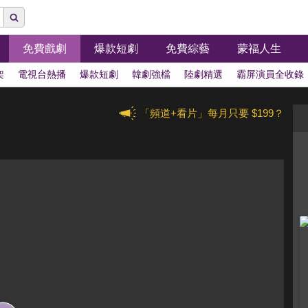
免費戲劇
爆款短劇
免費綜藝
蒙福人生
架
電視台熱播
爆款短劇
韓劇強檔
陸劇精選
霸屏演員全收錄
「頻道+看片」每月只要 $199？