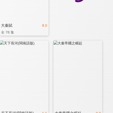
大秦賦
8.0
全 78 集