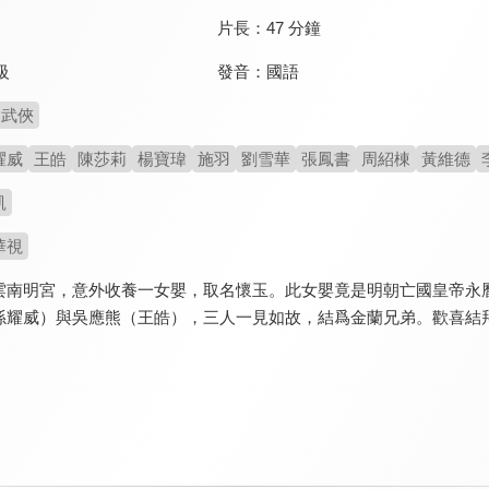
片長：
47 分鐘
發音：
國語
級
武俠
耀威
王皓
陳莎莉
楊寶瑋
施羽
劉雪華
張鳳書
周紹棟
黃維德
凱
華視
雲南明宮，意外收養一女嬰，取名懷玉。此女嬰竟是明朝亡國皇帝永
孫耀威）與吳應熊（王皓），三人一見如故，結爲金蘭兄弟。歡喜結