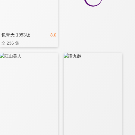
包青天 1993版
8.0
全 236 集