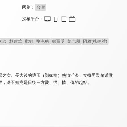
國別：
台灣
授權平台：
錦衣夜行
錦月令
六扇門
8.4
8.6
7.9
全 60 集
全 24 集
全 40 集
李欣
林建華
歡歡
劉克勉
顧寶明
陳志朋
阿雅(柳翰雅)
曆之女。長大後的懷玉（鄭家榆）熱情活潑，女扮男裝邂逅微
拜，殊不知竟是日後三方愛、恨、情、仇的起點。
江山美人
君九齡
九州縹緲錄
8.0
8.2
8.2
全 53 集
全 40 集
全 56 集