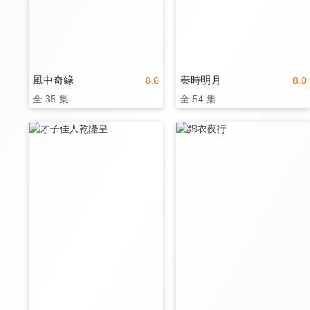
風中奇緣
秦時明月
8.6
8.0
全 35 集
全 54 集