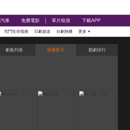
汽車
免費電影
單片租借
下載APP
宅鬥生存指南
日劇放送
台劇熱播
更多
劇集列表
推薦影片
戲劇排行