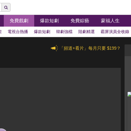
免費戲劇
爆款短劇
免費綜藝
蒙福人生
架
電視台熱播
爆款短劇
韓劇強檔
陸劇精選
霸屏演員全收錄
「頻道+看片」每月只要 $199？