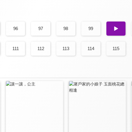
96
97
98
99
100
111
112
113
114
115