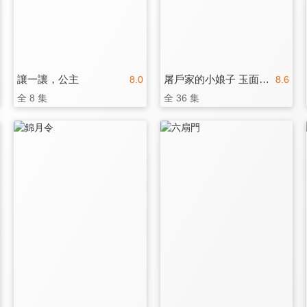
讓一讓，公主
屠戶家的小娘子 玉面桃花總相逢
8.0
8.6
全 8 集
全 36 集