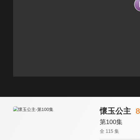
懷玉公主
8
第100集
全 115 集