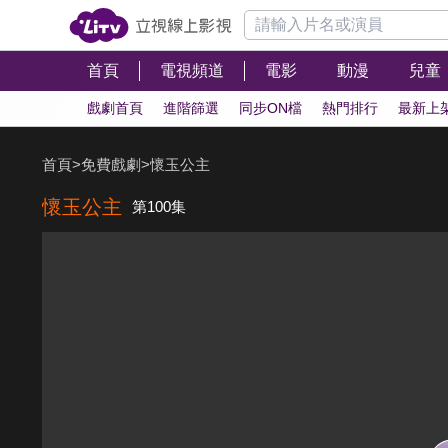
首頁
電視頻道
電影
動漫
兒童
戲劇首頁
進階篩選
同步ON檔
熱門排行
最新上
首頁
>
免費戲劇
>
懷玉公主
懷玉公主
第100集