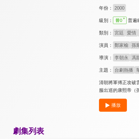
年份：
2000
級別：
普遍
類別：
宮廷
愛情
演員：
鄭家榆
孫
導演：
李朝永
馮
主題：
台劇熱播
清朝將軍傅正攻破
服出巡的康熙帝（
播放
劇集列表