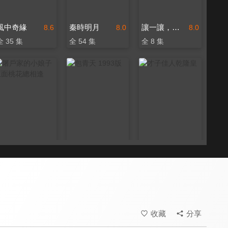
風中奇緣
秦時明月
讓一讓，公主
8.6
8.0
8.0
全 35 集
全 54 集
全 8 集
屠戶家的小娘子 玉面桃花總相逢
包青天 1993版
才子佳人乾隆皇
8.6
8.0
6.8
全 36 集
全 236 集
全 30 集
收藏
分享