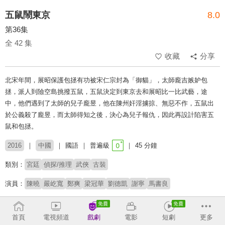
五鼠鬧東京
8.0
第36集
全 42 集
收藏
分享
北宋年間，展昭保護包拯有功被宋仁宗封為「御貓」，太師龐吉嫉妒包
拯，派人到險空島挑撥五鼠，五鼠決定到東京去和展昭比一比武藝，途
中，他們遇到了太師的兒子龐昱，他在陳州奸淫擄掠、無惡不作，五鼠出
於公義殺了龐昱，而太師得知之後，決心為兒子報仇，因此再設計陷害五
鼠和包拯。
2016
中國
國語
普遍級
45 分鐘
類別：
宮廷
偵探/推理
武俠
古裝
演員：
陳曉
嚴屹寬
鄭爽
梁冠華
劉德凱
謝寧
馬書良
收回
首頁
電視頻道
戲劇
電影
短劇
更多