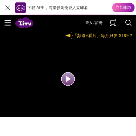
下載 APP，海量影劇免登入立即看
登入 / 註冊
「頻道+看片」每月只要 $199？