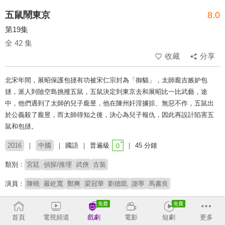
五鼠鬧東京
8.0
第19集
全 42 集
收藏
分享
北宋年間，展昭保護包拯有功被宋仁宗封為「御貓」，太師龐吉嫉妒包
拯，派人到險空島挑撥五鼠，五鼠決定到東京去和展昭比一比武藝，途
中，他們遇到了太師的兒子龐昱，他在陳州奸淫擄掠、無惡不作，五鼠出
於公義殺了龐昱，而太師得知之後，決心為兒子報仇，因此再設計陷害五
鼠和包拯。
2016
中國
國語
普遍級
45 分鐘
類別：
宮廷
偵探/推理
武俠
古裝
演員：
陳曉
嚴屹寬
鄭爽
梁冠華
劉德凱
謝寧
馬書良
收回
首頁
電視頻道
戲劇
電影
短劇
更多