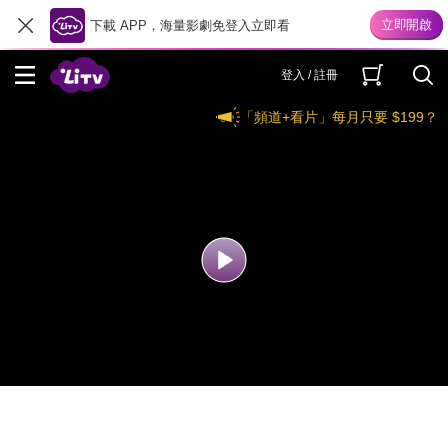
下載 APP，海量影劇免登入立即看
登入 / 註冊
「頻道+看片」每月只要 $199？