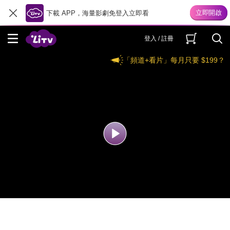
下載 APP，海量影劇免登入立即看
登入 / 註冊
「頻道+看片」每月只要 $199？