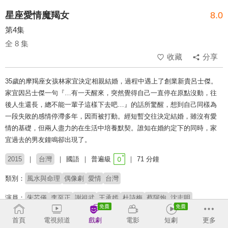
星座愛情魔羯女
8.0
第4集
全 8 集
收藏
分享
35歲的摩羯座女孩林家宜決定相親結婚，過程中遇上了創業新貴呂士傑。
家宜因呂士傑一句『…有一天醒來，突然覺得自己一直停在原點沒動，往
後人生還長，總不能一輩子這樣下去吧…』的話所驚醒，想到自己同樣為
一段失敗的感情停滯多年，因而被打動。經短暫交往決定結婚，雖沒有愛
情的基礎，但兩人盡力的在生活中培養默契。誰知在婚約定下的同時，家
宜過去的男友鐘鳴卻出現了。
2015
台灣
國語
普遍級
71 分鐘
類別：
風水與命理
偶像劇
愛情
台灣
演員：
朱芯儀
李至正
謝祖武
王承嫣
杜詩梅
蔡阿炮
沈志明
首頁
電視頻道
戲劇
電影
短劇
更多
收回