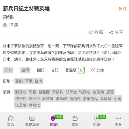
新兵日記之特戰英雄
8.0
第6集
全 22 集
收藏
分享
結束了新訓旅的震撼教育，這一回，下部隊的新兵們來到了六〇一旅陸軍
航空特戰部隊，接受更為嚴苛的訓練及考驗！除了維持以往《新兵日記》
汗水、淚水、趣味外，進入特戰將面臨更嚴謹以及險峻的叢林訓練！
2011
台灣
國語
台語
普遍級
68 分鐘
類別：
喜劇
軍事
台灣
演員：
劉香慈
阿龐
趙駿亞
黃荻鈞
胡宇崴
張雁名
姜俊翰
唐豐
傅子純
錢君仲
林道遠
夏政峰
潘柏希
浩角翔起
葉瑋庭
小薰
江晨希
林俞汝
導演：
王為
張藝騰
朱昆洋
首頁
電視頻道
戲劇
電影
短劇
更多