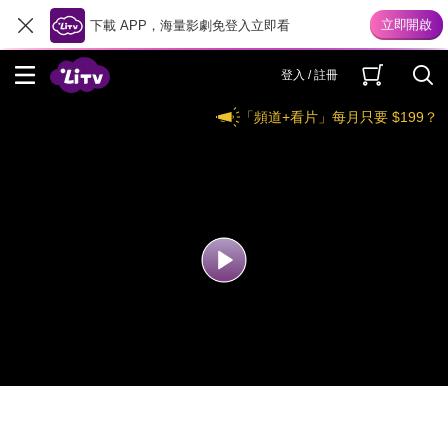
下載 APP，海量影劇免登入立即看
登入 / 註冊
「頻道+看片」每月只要 $199？