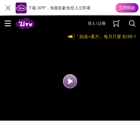
下載 APP，海量影劇免登入立即看
登入 / 註冊
「頻道+看片」每月只要 $199？