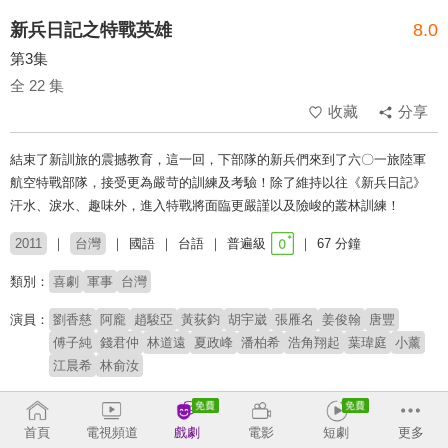
新兵日記之特戰英雄
8.0
第3集
全 22 集
收藏
分享
結束了新訓旅的震撼教育，這一回，下部隊的新兵們來到了六〇一旅陸軍
航空特戰部隊，接受更為嚴苛的訓練及考驗！除了維持以往《新兵日記》
汗水、淚水、趣味外，進入特戰將面臨更嚴謹以及險峻的叢林訓練！
2011
台灣
國語
台語
普遍級
67 分鐘
類別：
喜劇
軍事
台灣
演員：
劉香慈
阿龐
趙駿亞
黃荻鈞
胡宇崴
張雁名
姜俊翰
唐豐
傅子純
錢君仲
林道遠
夏政峰
潘柏希
浩角翔起
葉瑋庭
小薰
江晨希
林俞汝
導演：
王為
張藝騰
朱昆洋
首頁
電視頻道
戲劇
電影
短劇
更多