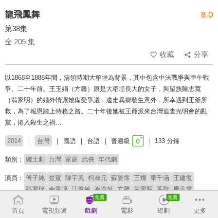
龍飛鳳舞
8.0
第38集
全 205 集
收藏
分享
以1868至1888年間，清領時期大稻埕為背景，其中包含中法戰爭與甲午戰
爭。二十年前。王玉娟（方馨）原是大稻埕長大的女子，與望族陳志寬
（翁家明）的婚外情讓她備受爭議，遠走異鄉發生意外，所幸遇到王爺所
救，為了報恩踏上特務之路。二十年後她被王爺派來台灣追查光明會的亂
黨，捲入殺生之禍…
2014
台灣
國語
台語
普遍級
133 分鐘
類別：
鄉土劇
台灣
家庭
武俠
年代劇
演員：
傅子純
楚宣
陳宇風
柯叔元
蘇晏霈
王燦
華千涵
王建復
張家瑋
余秉諺
江俊翰
崔浩然
方馨
翁家明
葉歡
唐美雲
高欣欣
張銘杰
雷洪
宋逸民
德馨
林道遠
黃仲裕
游安順
首頁
電視頻道
戲劇
電影
短劇
更多
劉德凱
錢君仲
徐亨
兵家綺
樓庭岑
趙永馨
張琴
王耿豪