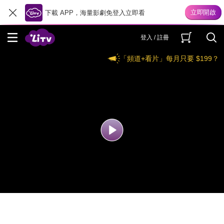
下載 APP，海量影劇免登入立即看
登入 / 註冊
「頻道+看片」每月只要 $199？