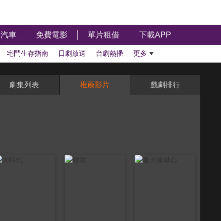
汽車
免費電影
單片租借
下載APP
宅鬥生存指南
日劇放送
台劇熱播
更多
劇集列表
推薦影片
戲劇排行