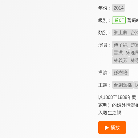
年份：
2014
級別：
普遍
類別：
鄉土劇
台
演員：
傅子純
楚
雷洪
宋逸
林義芳
林
導演：
孫樹培
主題：
台劇熱播
以1868至188
家明）的婚外情讓
入殺生之禍…
播放