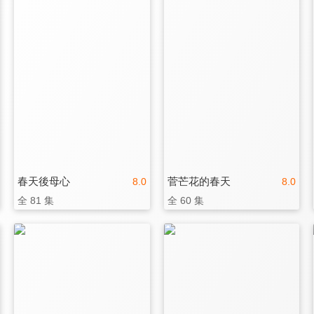
春天後母心
菅芒花的春天
8.0
8.0
全 81 集
全 60 集