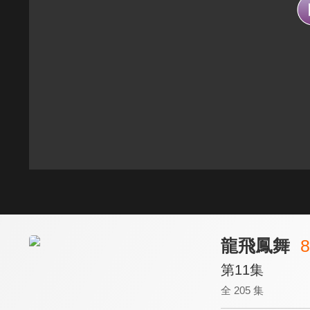
龍飛鳳舞
8
第11集
全 205 集