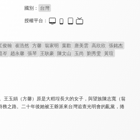
國別：
台灣
授權平台：
豆腐媽媽
多情城市
幸福來了
8.4
8.0
8.0
更新至第 163 集
全 454 集
全 260 集
江俊翰
崔浩然
方馨
翁家明
葉歡
唐美雲
高欣欣
張銘杰
庭岑
趙永馨
張琴
王耿豪
陳文山
玉尚
劉秀雯
黃瑄
年前。王玉娟（方馨）原是大稻埕長大的女子，與望族陳志寬（翁
特務之路。二十年後她被王爺派來台灣追查光明會的亂黨，捲
愛你沒條件
台灣作家劇場
醒世媳婦
7.0
8.0
8.0
全 71 集
全 17 集
全 36 集