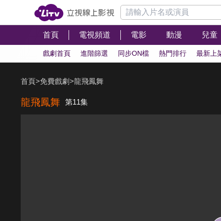
首頁
電視頻道
電影
動漫
兒童
戲劇首頁
進階篩選
同步ON檔
熱門排行
最新上
首頁
>
免費戲劇
>
龍飛鳳舞
龍飛鳳舞
第11集