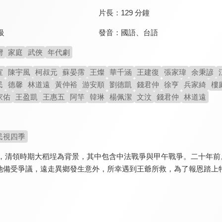
片長：
129 分鐘
發音：
國語
、
台語
級
灣
家庭
武俠
年代劇
宣
陳宇風
柯叔元
蘇晏霈
王燦
華千涵
王建復
張家瑋
余秉諺
民
德馨
林道遠
黃仲裕
游安順
劉德凱
錢君仲
徐亨
兵家綺
樓
家佑
王盈凱
王惠五
阿竿
韓琳
楊佩潔
文汶
錢君仲
林道遠
民視四季
8年間，清領時期大稻埕為背景，其中包含中法戰爭與甲午戰爭。二十
她備受爭議，遠走異鄉發生意外，所幸遇到王爺所救，為了報恩踏上