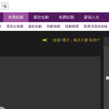
免費戲劇
爆款短劇
免費綜藝
蒙福人生
架
電視台熱播
爆款短劇
韓劇強檔
陸劇精選
霸屏演員全收錄
「頻道+看片」每月只要 $199？