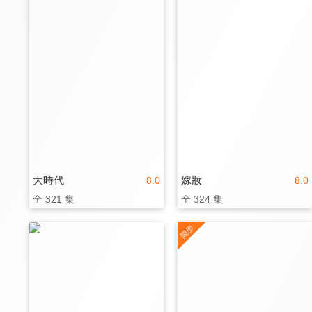
大時代
嫁妝
8.0
8.0
全 321 集
全 324 集