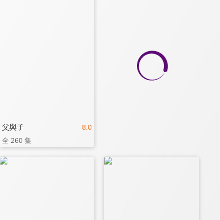
父與子
8.0
全 260 集