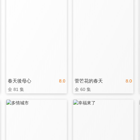
春天後母心
菅芒花的春天
8.0
8.0
全 81 集
全 60 集