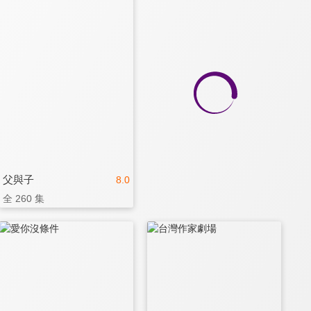
父與子
8.0
全 260 集