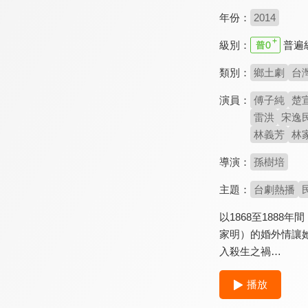
年份：
2014
級別：
普遍
類別：
鄉土劇
台
演員：
傅子純
楚
雷洪
宋逸
林義芳
林
導演：
孫樹培
主題：
台劇熱播
以1868至188
家明）的婚外情讓
入殺生之禍…
播放