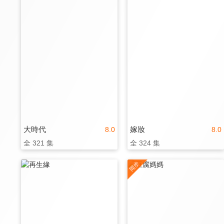
大時代
嫁妝
8.0
8.0
全 321 集
全 324 集