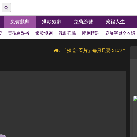
免費戲劇
爆款短劇
免費綜藝
蒙福人生
架
電視台熱播
爆款短劇
韓劇強檔
陸劇精選
霸屏演員全收錄
「頻道+看片」每月只要 $199？