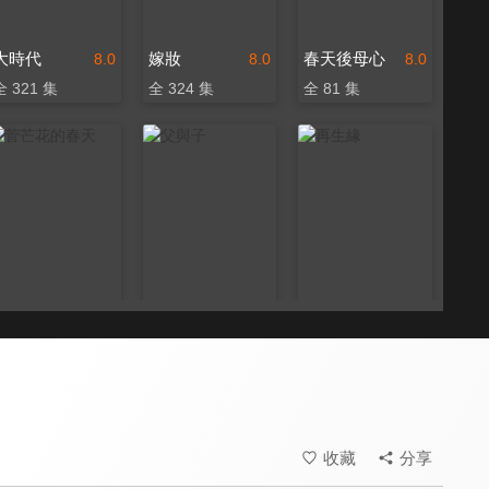
大時代
嫁妝
春天後母心
8.0
8.0
8.0
全 321 集
全 324 集
全 81 集
菅芒花的春天
父與子
再生緣
8.0
8.0
8.0
全 60 集
全 260 集
全 43 集
收藏
分享