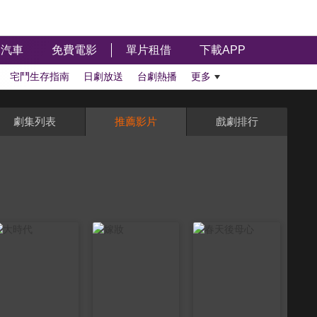
汽車
免費電影
單片租借
下載APP
宅鬥生存指南
日劇放送
台劇熱播
更多
劇集列表
推薦影片
戲劇排行