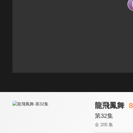
龍飛鳳舞
8
第32集
全 205 集