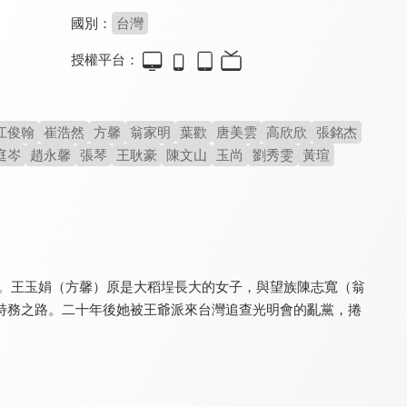
國別：
台灣
授權平台：
豆腐媽媽
多情城市
幸福來了
8.4
8.0
8.0
更新至第 162 集
全 454 集
全 260 集
江俊翰
崔浩然
方馨
翁家明
葉歡
唐美雲
高欣欣
張銘杰
庭岑
趙永馨
張琴
王耿豪
陳文山
玉尚
劉秀雯
黃瑄
年前。王玉娟（方馨）原是大稻埕長大的女子，與望族陳志寬（翁
特務之路。二十年後她被王爺派來台灣追查光明會的亂黨，捲
愛你沒條件
台灣作家劇場
醒世媳婦
7.0
8.0
8.0
全 71 集
全 17 集
全 36 集