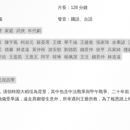
片長：
128 分鐘
發音：
國語
、
台語
級
灣
家庭
武俠
年代劇
宣
陳宇風
柯叔元
蘇晏霈
王燦
華千涵
王建復
張家瑋
余秉諺
民
德馨
林道遠
黃仲裕
游安順
劉德凱
錢君仲
徐亨
兵家綺
樓
家佑
王盈凱
王惠五
阿竿
韓琳
楊佩潔
文汶
錢君仲
林道遠
民視四季
8年間，清領時期大稻埕為背景，其中包含中法戰爭與甲午戰爭。二十
她備受爭議，遠走異鄉發生意外，所幸遇到王爺所救，為了報恩踏上