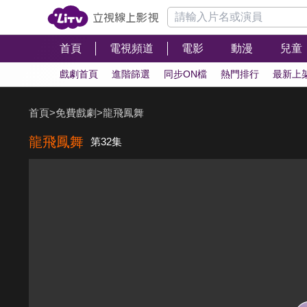
首頁
電視頻道
電影
動漫
兒童
戲劇首頁
進階篩選
同步ON檔
熱門排行
最新上
首頁
>
免費戲劇
>
龍飛鳳舞
龍飛鳳舞
第32集