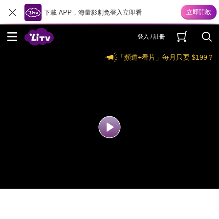
下載 APP，海量影劇免登入立即看
登入 / 註冊
「頻道+看片」每月只要 $199？