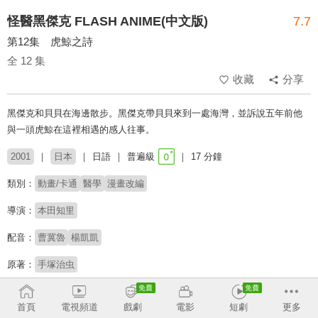
怪醫黑傑克 FLASH ANIME(中文版)
7.7
第12集 虎鯨之詩
全 12 集
收藏
分享
黑傑克和貝貝在海邊散步。黑傑克帶貝貝來到一處海灣，並訴說五年前他
與一頭虎鯨在這裡相遇的感人往事。
2001
日本
日語
普遍級
17 分鐘
類別：
動畫/卡通
醫學
漫畫改編
導演：
本田知里
配音：
曹冀魯
楊凱凱
原著：
手塚治虫
# 醫療
# 醫生
首頁
電視頻道
戲劇
電影
短劇
更多