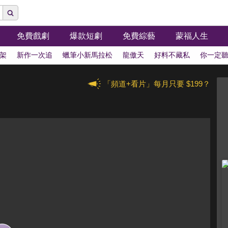
免費戲劇
爆款短劇
免費綜藝
蒙福人生
架
新作一次追
蠟筆小新馬拉松
龍傲天
好料不藏私
你一定
「頻道+看片」每月只要 $199？