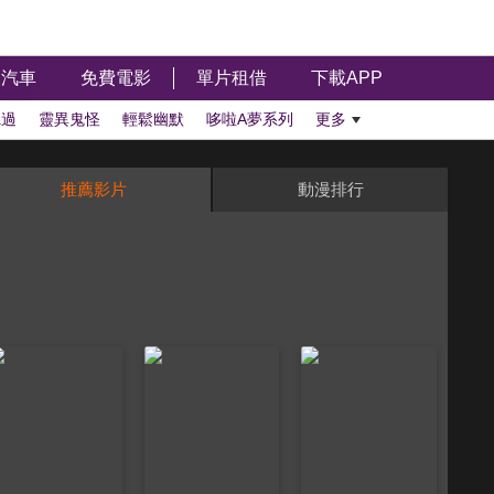
汽車
免費電影
單片租借
下載APP
聽過
靈異鬼怪
輕鬆幽默
哆啦A夢系列
更多
推薦影片
動漫排行