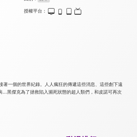
授權平台：
SPY x FAMILY 間諜家家酒
雙人單身露營
BLACK TORCH 闇黑燈火
9.8
7.9
8.4
全 12 集
全 24 集
更新至第 6 集
個接著一個的世界紀錄。人人瘋狂的傳遞這些消息、這些創下遠
病…黑傑克為了拯救陷入瀕死狀態的超人類們，和皮諾可再次
組長女兒與保姆
金肉人 完美超人始祖篇
上伊那牡丹，醉姿如百合
8.0
7.9
8.2
全 12 集
全 11 集
全 12 集