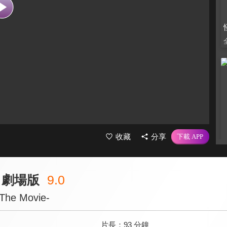
收藏
分享
 劇場版
9.0
The Movie-
片長：
93 分鐘