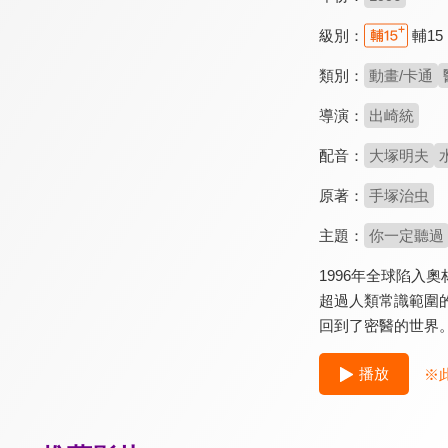
級別：
輔15
類別：
動畫/卡通
導演：
出崎統
配音：
大塚明夫
原著：
手塚治虫
主題：
你一定聽過
1996年全球陷
超過人類常識範圍
回到了密醫的世界
播放
※