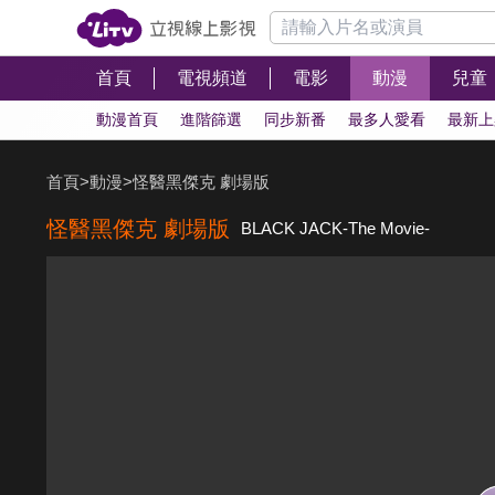
首頁
電視頻道
電影
動漫
兒童
動漫首頁
進階篩選
同步新番
最多人愛看
最新上
首頁
>
動漫
>
怪醫黑傑克 劇場版
怪醫黑傑克 劇場版
BLACK JACK-The Movie-