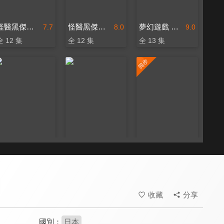
怪醫黑傑克 FLASH ANIME(中文版)
怪醫黑傑克特別版(國)
夢幻遊戲 OVA
7.7
8.0
9.0
全 12 集
全 12 集
全 13 集
怪醫黑傑克特別版
我的英雄學院 第六季
黃泉使者
8.0
9.2
9.3
全 12 集
全 138 集
更新至第 17 集
收藏
分享
國別：
日本