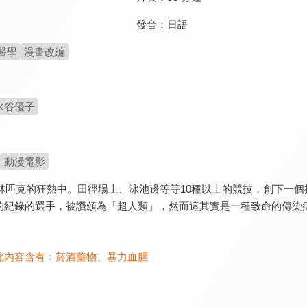
發音：
日語
醫學
漫畫改編
水谷優子
動漫電影
入奧林匹克的狂熱中。田徑場上、泳池邊等等10種以上的競技，創下一
的紀錄的選手，被讚頌為「超人類」，然而這其實是一種致命的傳染
。
此內容含有：
菸酒藥物
、
暴力血腥