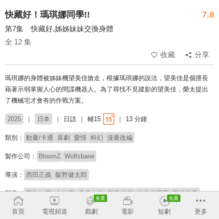
快藏好！瑪琪娜同學!!
7.8
第7集 快藏好,姊姊妹妹交換身體
全 12 集
收藏
分享
瑪琪娜的身體被姊妹機望美佳搶走，根據瑪琪娜的說法，望美佳是個擅長
藉著示弱掌握人心的間諜機器人。為了尋找不見蹤影的望美佳，榮太提出
了機械宅才會有的作戰方案。
2025
日本
日語
輔15
13 分鐘
類別：
動畫/卡通
喜劇
愛情
科幻
漫畫改編
製作公司：
BloomZ
Wolfsbane
導演：
西田正義
飯野健太郎
配音：
高柳知葉
大地葉
桑原由氣
夏目妃菜
松井恵理子
新谷良子
首頁
電視頻道
戲劇
電影
短劇
更多
原著：
里好