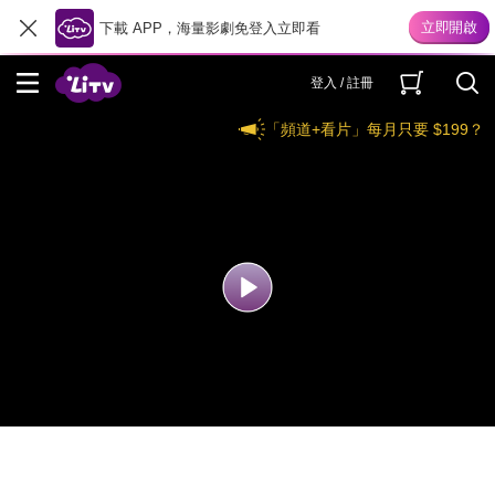
下載 APP，海量影劇免登入立即看
登入 / 註冊
「頻道+看片」每月只要 $199？