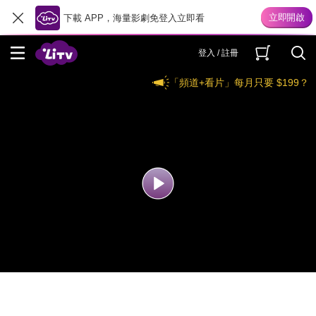
下載 APP，海量影劇免登入立即看
登入 / 註冊
「頻道+看片」每月只要 $199？