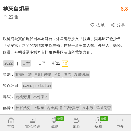
她來自煩星
8.8
全 23 集
收藏
分享
以魔幻寫實的現代日本為舞台，外星鬼族少女「拉姆」與地球好色少年
「諸星當」之間的愛情故事為主軸，描寫一連串由人類、外星人、妖怪、
幽靈、神明等眾多稀奇古怪角色共同演出的荒誕喜劇。
2022
日本
日語
輔12
類別：
動畫/卡通
喜劇
愛情
科幻
青春
漫畫改編
製作公司：
david production
導演：
高橋秀彌
木村泰大
配音：
神谷浩史
上坂堇
內田真禮
宮野真守
高木涉
澤城美雪
原著：
高橋留美子
首頁
電視頻道
戲劇
電影
短劇
更多
※此內容含有：
性與裸露