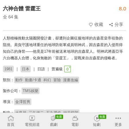
六神合體 雷霆王
8.0
全 64 集
收藏
分享
人類積極推動太陽圏開發計畫，卻遭到企圖征服地球的吉森星皇帝祖魯的
阻撓。肩負守護地球重任的地球防衛軍成員明神武，因吉森星的入侵而得
知自己的身世——他竟是17年前被送來地球的吉森星人。明神武將蓋亞等
六台機器人合體，化身無敵的「雷霆王」，迎戰來自吉森星的侵略者。
1981
日本
日語
普遍級
類別：
動作
動畫/卡通
科幻
冒險
漫畫改編
製作公司：
TMS娛樂
導演：
金澤哲男
配音：
水島裕
三矢雄二
石丸博也
納谷悟朗
原著：
橫山光輝
首頁
電視頻道
戲劇
電影
短劇
更多