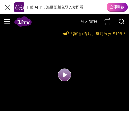
下載 APP，海量影劇免登入立即看
登入 / 註冊
「頻道+看片」每月只要 $199？