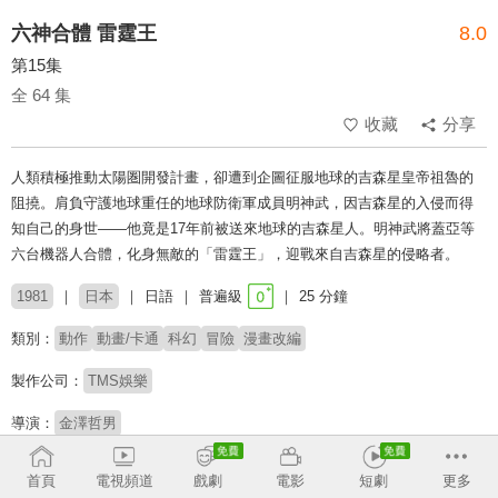
六神合體 雷霆王
8.0
第15集
全 64 集
收藏
分享
人類積極推動太陽圏開發計畫，卻遭到企圖征服地球的吉森星皇帝祖魯的
阻撓。肩負守護地球重任的地球防衛軍成員明神武，因吉森星的入侵而得
知自己的身世——他竟是17年前被送來地球的吉森星人。明神武將蓋亞等
六台機器人合體，化身無敵的「雷霆王」，迎戰來自吉森星的侵略者。
1981
日本
日語
普遍級
25 分鐘
類別：
動作
動畫/卡通
科幻
冒險
漫畫改編
製作公司：
TMS娛樂
導演：
金澤哲男
配音：
水島裕
三矢雄二
石丸博也
納谷悟朗
首頁
電視頻道
戲劇
電影
短劇
更多