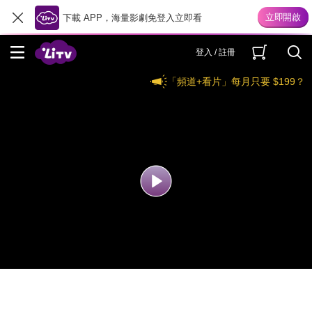
下載 APP，海量影劇免登入立即看
登入 / 註冊
「頻道+看片」每月只要 $199？