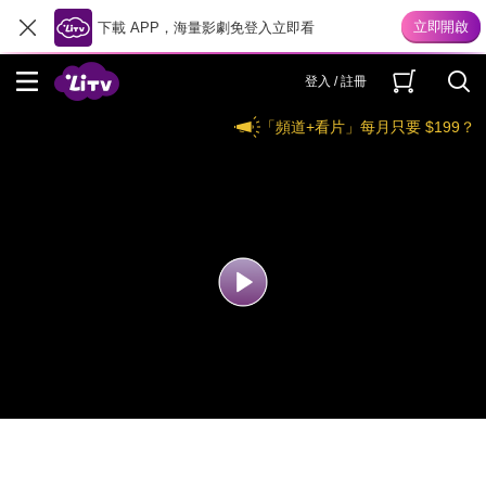
下載 APP，海量影劇免登入立即看
登入 / 註冊
「頻道+看片」每月只要 $199？