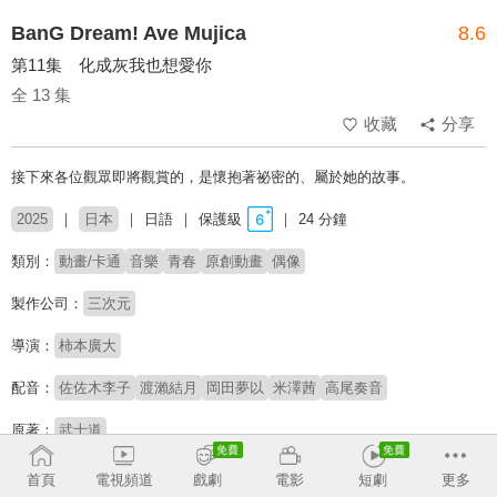
BanG Dream! Ave Mujica
8.6
第11集 化成灰我也想愛你
全 13 集
收藏
分享
接下來各位觀眾即將觀賞的，是懷抱著祕密的、屬於她的故事。
2025
日本
日語
保護級
24 分鐘
類別：
動畫/卡通
音樂
青春
原創動畫
偶像
製作公司：
三次元
導演：
柿本廣大
配音：
佐佐木李子
渡瀨結月
岡田夢以
米澤茜
高尾奏音
原著：
武士道
# 黑暗風格
# 二次元偶像
# 心驚膽跳
# 人格分裂
# 女性情誼
首頁
電視頻道
戲劇
電影
短劇
更多