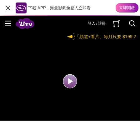
下載 APP，海量影劇免登入立即看
登入 / 註冊
「頻道+看片」每月只要 $199？