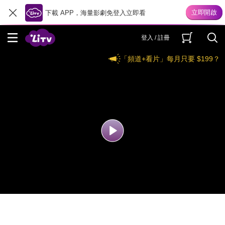
下載 APP，海量影劇免登入立即看
登入 / 註冊
「頻道+看片」每月只要 $199？