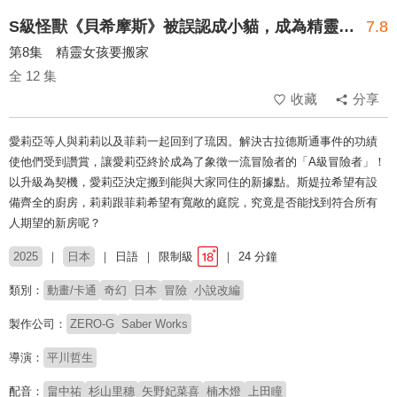
S級怪獸《貝希摩斯》被誤認成小貓，成為精靈女孩的騎士（寵物）一起生活(無霧氣版)
7.8
第8集 精靈女孩要搬家
全 12 集
收藏
分享
愛莉亞等人與莉莉以及菲莉一起回到了琉因。解決古拉德斯通事件的功績
使他們受到讚賞，讓愛莉亞終於成為了象徵一流冒險者的「A級冒險者」！
以升級為契機，愛莉亞決定搬到能與大家同住的新據點。斯媞拉希望有設
備齊全的廚房，莉莉跟菲莉希望有寬敞的庭院，究竟是否能找到符合所有
人期望的新房呢？
2025
日本
日語
限制級
24 分鐘
類別：
動畫/卡通
奇幻
日本
冒險
小說改編
製作公司：
ZERO-G
Saber Works
導演：
平川哲生
配音：
畠中祐
杉山里穗
矢野妃菜喜
楠木燈
上田瞳