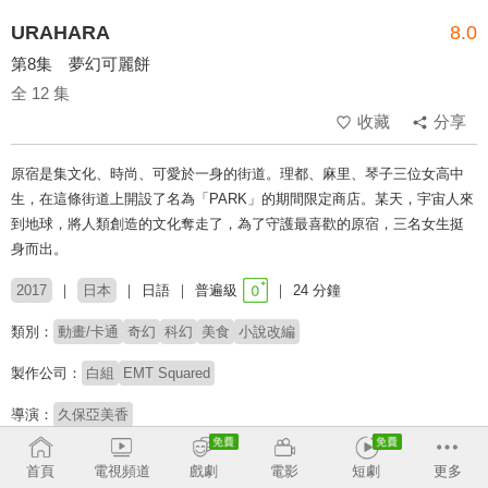
URAHARA
8.0
第8集 夢幻可麗餅
全 12 集
收藏
分享
原宿是集文化、時尚、可愛於一身的街道。理都、麻里、琴子三位女高中
生，在這條街道上開設了名為「PARK」的期間限定商店。某天，宇宙人來
到地球，將人類創造的文化奪走了，為了守護最喜歡的原宿，三名女生挺
身而出。
2017
日本
日語
普遍級
24 分鐘
類別：
動畫/卡通
奇幻
科幻
美食
小說改編
製作公司：
白組
EMT Squared
導演：
久保亞美香
配音：
春奈露娜
上坂菫
石見舞菜香
天野心愛
松本保典
飯田里穗
首頁
電視頻道
戲劇
電影
短劇
更多