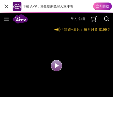
下載 APP，海量影劇免登入立即看
登入 / 註冊
「頻道+看片」每月只要 $199？