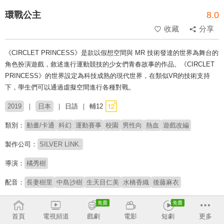
環戰公主
8.0
收藏
分享
《CIRCLET PRINCESS》是款以假想空間與 MR 技術發達的世界為舞台的
角色扮演遊戲，敘述進行運動競技的少女們青春故事的作品。《CIRCLET
PRINCESS》的世界設定為科技成熟的現代世界，在類似VR的技術支持
下，學生們可以通過虛擬空間進行各種對戰。
2019
日本
日語
輔12
類別：
動畫/卡通
科幻
運動賽事
校園
男性向
熱血
遊戲改編
製作公司：
SILVER LINK.
導演：
橘秀樹
配音：
長妻樹里
中島沙樹
生天目仁美
水橋香織
後藤麻衣
原著：
DMM GAMES
首頁
電視頻道
戲劇
電影
短劇
更多
※此內容含有：
性與裸露