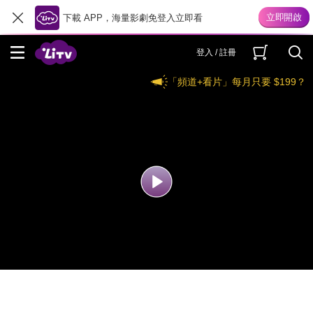
下載 APP，海量影劇免登入立即看
登入 / 註冊
「頻道+看片」每月只要 $199？