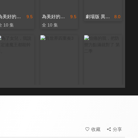
為美好的世界獻上祝福！
為美好的世界獻上祝福！第二季
劇場版 異世界四重奏 ～Another World～
9.5
9.5
8.0
全 10 集
全 10 集
為了女兒，我說不定連魔王都能幹掉。
異世界四重奏3
怕痛的我，把防禦力點滿就對了 第二季
8.0
8.5
9.2
全 12 集
全 11 集
全 12 集
收藏
分享