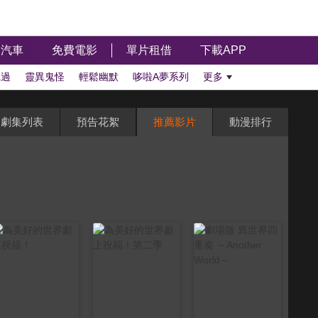
汽車
免費電影
單片租借
下載APP
聽過
靈異鬼怪
輕鬆幽默
哆啦A夢系列
更多
劇集列表
預告花絮
推薦影片
動漫排行