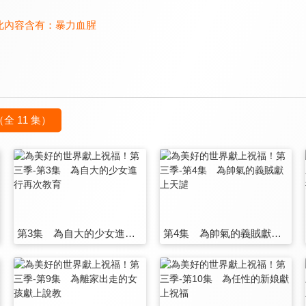
此內容含有：
暴力血腥
（全 11 集）
第3集 為自大的少女進行再次教育
第4集 為帥氣的義賊獻上天譴