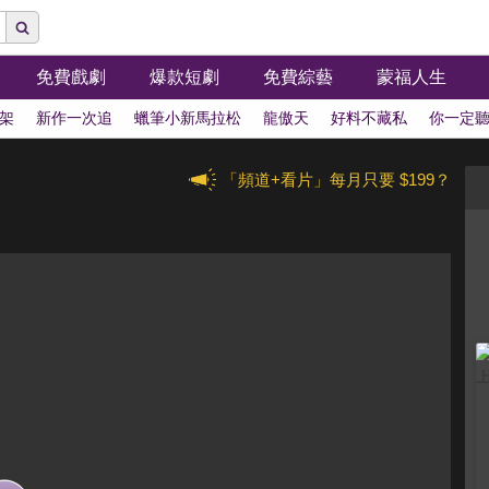
免費戲劇
爆款短劇
免費綜藝
蒙福人生
架
新作一次追
蠟筆小新馬拉松
龍傲天
好料不藏私
你一定
「頻道+看片」每月只要 $199？