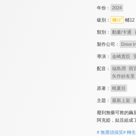
年份：
2024
級別：
輔12
類別：
動畫/卡通
製作公司：
Drive I
導演：
金崎貴臣
配音：
福島潤
雨
矢作紗友里
原著：
曉夏目
主題：
最新上架
廢到無藥可救的繭
阿克婭，姑且組成
# 無厘頭搞笑
# 轉生