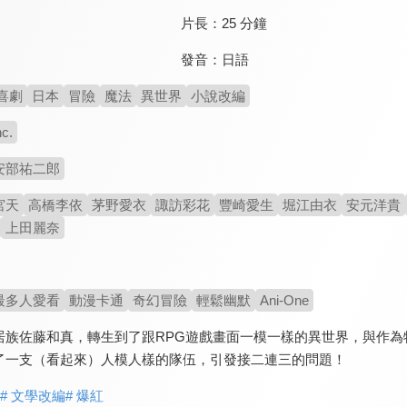
片長：
25 分鐘
發音：
日語
喜劇
日本
冒險
魔法
異世界
小說改編
nc.
安部祐二郎
宮天
高橋李依
茅野愛衣
諏訪彩花
豐崎愛生
堀江由衣
安元洋貴
上田麗奈
最多人愛看
動漫卡通
奇幻冒險
輕鬆幽默
Ani-One
居族佐藤和真，轉生到了跟RPG遊戲畫面一模一樣的異世界，與作
了一支（看起來）人模人樣的隊伍，引發接二連三的問題！
# 文學改編
# 爆紅