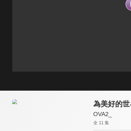
為美好的世
OVA2_
全 11 集