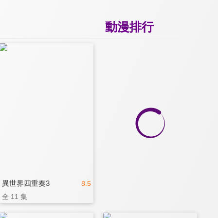
動漫排行
異世界四重奏3
8.5
全 11 集