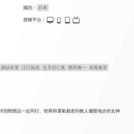
國別：
日本
授權平台：
因為是反派大小姐所以養了魔王
Re：從零開始的異世界生活 第三季
怕痛的我，把防禦力點滿就對了
8.1
9.5
9.2
全 12 集
全 16 集
全 12 集
原紗友里
江口拓也
生天目仁美
西田雅一
高尾奏音
轉生貴族憑鑑定技能扭轉人生 第二季
轉生成女性向遊戲只有毀滅END的壞人大小姐
眾神眷顧的男人
8.5
9.4
8.9
為特別附贈品一起同行、智商和運氣都差到教人傻眼地步的女神
全 24 集
全 12 集
全 12 集