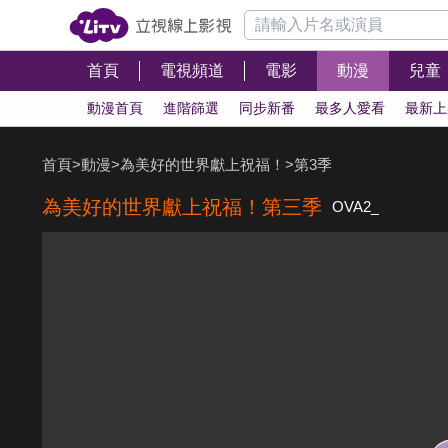
首頁
電視頻道
電影
動漫
兒童
動漫首頁
進階篩選
同步新番
最多人愛看
最新上
首頁
>
動漫
>
為美好的世界獻上祝福！
>
第3季
為美好的世界獻上祝福！第三季
OVA2_