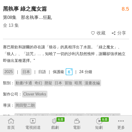
黑執事 綠之魔女篇
8.5
第08集 那名執事…狂亂
全 13 集
收藏
分享
賽巴斯欽和謝爾的存在讓「狼谷」的真相浮出了水面。「綠之魔女」、
「狼人」、「詛咒」…，知曉了一切的沙利凡頹然憔悴，謝爾卻強求她立
即做出某種選擇。"
2025
日本
日語
保護級
24 分鐘
類別：
動畫/卡通
奇幻
懸疑
日本
冒險
暗黑
漫畫改編
製作公司：
Clover Works
導演：
岡田堅二朗
配音：
小野大輔
坂本真綾
釘宮理恵
小林親弘
寺島拓篤
東地宏樹
梶裕貴
加藤英美里
麥人
首頁
電視頻道
戲劇
電影
短劇
更多