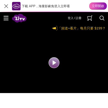
下載 APP，海量影劇免登入立即看
登入 / 註冊
「頻道+看片」每月只要 $199？