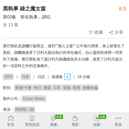
黑執事 綠之魔女篇
8.5
第03集 那名執事…調任
全 13 集
收藏
分享
賽巴斯欽及謝爾打破禁忌，進到""狼人之森""之中進行調查，身上卻發生了
異狀。謝爾雖接受了沙利凡親自執行的淨化儀式，但心靈卻與身體一同受
到了創傷。賽巴斯欽為了讓沙利凡能繼續為其主治療，接受了沙利凡提出
的一項意料之外的交換條件。
2025
日本
日語
保護級
24 分鐘
類別：
動畫/卡通
奇幻
懸疑
日本
冒險
暗黑
漫畫改編
製作公司：
Clover Works
導演：
岡田堅二朗
配音：
小野大輔
坂本真綾
釘宮理恵
小林親弘
寺島拓篤
東地宏樹
首頁
電視頻道
戲劇
電影
短劇
更多
梶裕貴
加藤英美里
麥人