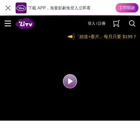
下載 APP，海量影劇免登入立即看
登入 / 註冊
「頻道+看片」每月只要 $199？