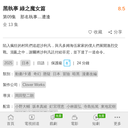
黑執事 綠之魔女篇
8.5
第09集 那名執事…遭逢
全 13 集
收藏
分享
陷入瘋狂的村民們追趕沙利凡，與凡多姆海伍家家的僕人們展開激烈交
戰。混亂之中，謝爾將沙利凡託付給菲尼，並下達了一道命令。
2025
日本
日語
保護級
24 分鐘
類別：
動畫/卡通
奇幻
懸疑
日本
冒險
暗黑
漫畫改編
製作公司：
Clover Works
導演：
岡田堅二朗
配音：
小野大輔
坂本真綾
釘宮理恵
小林親弘
寺島拓篤
東地宏樹
梶裕貴
加藤英美里
麥人
首頁
電視頻道
戲劇
電影
短劇
更多
原著：
樞梁