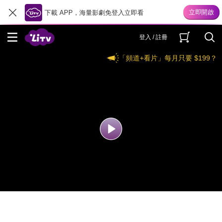
下載 APP，海量影劇免登入立即看
登入 / 註冊
「頻道+看片」每月只要 $199？