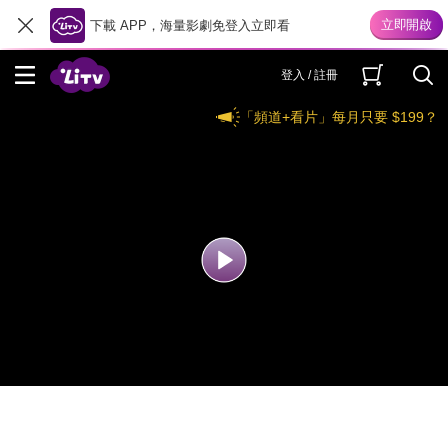
下載 APP，海量影劇免登入立即看
登入 / 註冊
「頻道+看片」每月只要 $199？