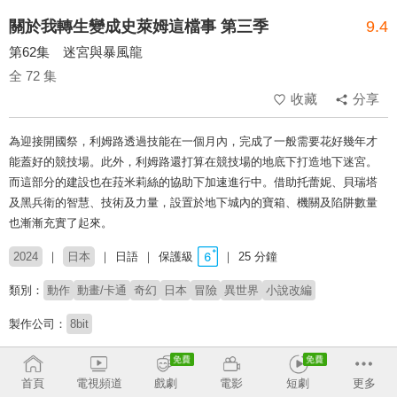
關於我轉生變成史萊姆這檔事 第三季
9.4
第62集 迷宮與暴風龍
全 72 集
收藏
分享
為迎接開國祭，利姆路透過技能在一個月內，完成了一般需要花好幾年才
能蓋好的競技場。此外，利姆路還打算在競技場的地底下打造地下迷宮。
而這部分的建設也在菈米莉絲的協助下加速進行中。借助托蕾妮、貝瑞塔
及黑兵衛的智慧、技術及力量，設置於地下城內的寶箱、機關及陷阱數量
也漸漸充實了起來。
2024
日本
日語
保護級
25 分鐘
類別：
動作
動畫/卡通
奇幻
日本
冒險
異世界
小說改編
製作公司：
8bit
導演：
中山敦史
首頁
電視頻道
戲劇
電影
短劇
更多
配音：
岡咲美保
豐口惠
前野智昭
古川慎
M・A・O
石谷春貴