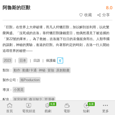
阿魯斯的巨獸
8.0
收藏
分享
「巨獸」在世界上大肆破壞，而凡人狩獵巨獸，加以解剖並利用，以此繁
榮興盛。「沒死成的吉洛」靠狩獵巨獸賺錢度日，他偶然遇見了被追捕的
「第22號的庫米」。為了救她，吉洛拋下往日的哀傷挺身而出。人類帝國
的謀劃，神秘的實驗，進逼的巨獸。向著那約定的時刻，吉洛一行人開始
追尋世界的秘密——
2023
日本
日語
保護級
類別：
動作
動畫/卡通
神秘
冒險
原創動畫
製作公司：
旭Production
導演：
小黑晃
配音：
羊宮妃那
森川智之
芹澤優
首頁
電視頻道
戲劇
電影
短劇
更多
收回