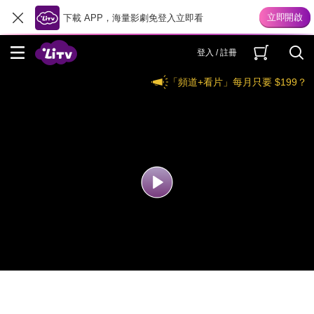
下載 APP，海量影劇免登入立即看
登入 / 註冊
「頻道+看片」每月只要 $199？