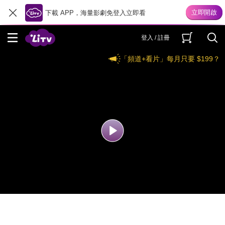
下載 APP，海量影劇免登入立即看
登入 / 註冊
「頻道+看片」每月只要 $199？