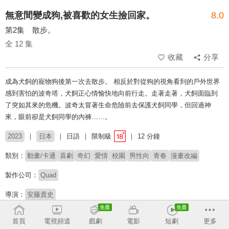
無意間變成狗,被喜歡的女生撿回家。
8.0
第2集 散步。
全 12 集
收藏
分享
成為犬飼的寵物狗後第一次去散步。 相反於對從狗的視角看到的戶外世界
感到害怕的波奇塔，犬飼正心情愉快地向前行走。走著走著，犬飼面臨到
了突如其來的危機。波奇太冒著生命危險前去保護犬飼同學，但回過神
來，眼前卻是犬飼同學的內褲……。
2023
日本
日語
限制級
12 分鐘
類別：
動畫/卡通
喜劇
奇幻
愛情
校園
男性向
青春
漫畫改編
製作公司：
Quad
導演：
安藤貴史
配音：
梅田修一朗
會澤紗彌
相良茉優
小坂井祐莉繪
井口裕香
首頁
電視頻道
戲劇
電影
短劇
更多