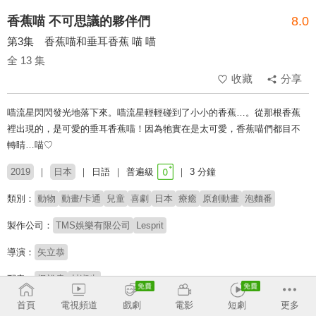
香蕉喵 不可思議的夥伴們
8.0
第3集 香蕉喵和垂耳香蕉 喵 喵
全 13 集
收藏
分享
喵流星閃閃發光地落下來。喵流星輕輕碰到了小小的香蕉…。從那根香蕉
裡出現的，是可愛的垂耳香蕉喵！因為牠實在是太可愛，香蕉喵們都目不
轉睛…喵♡
2019
日本
日語
普遍級
3 分鐘
類別：
動物
動畫/卡通
兒童
喜劇
日本
療癒
原創動畫
泡麵番
製作公司：
TMS娛樂有限公司
Lesprit
導演：
矢立恭
配音：
梶裕貴
村瀬歩
首頁
電視頻道
戲劇
電影
短劇
更多
原著：
Q-LiA