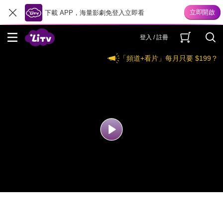
下載 APP，海量影劇免登入立即看
登入 / 註冊
「頻道+看片」每月只要 $199？