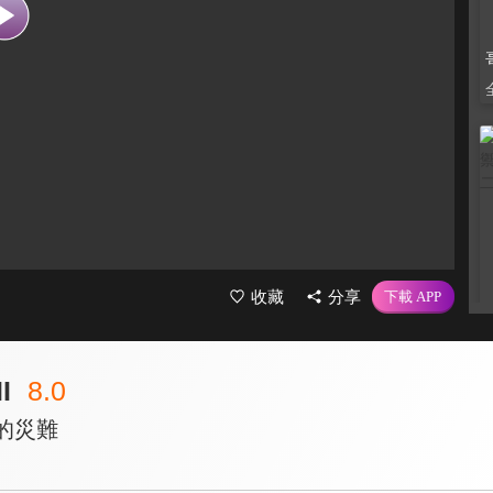
收藏
分享
I
8.0
的災難