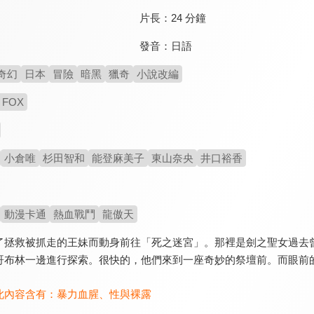
片長：
24 分鐘
發音：
日語
奇幻
日本
冒險
暗黑
獵奇
小說改編
 FOX
小倉唯
杉田智和
能登麻美子
東山奈央
井口裕香
動漫卡通
熱血戰鬥
龍傲天
了拯救被抓走的王妹而動身前往「死之迷宮」。那裡是劍之聖女過去
哥布林一邊進行探索。很快的，他們來到一座奇妙的祭壇前。而眼前
此內容含有：
暴力血腥
、
性與裸露