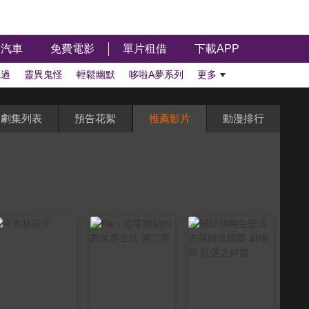
汽車
免費電影
單片租借
下載APP
聽過
靈異鬼怪
輕鬆幽默
哆啦A夢系列
更多
劇集列表
預告花絮
推薦影片
動漫排行