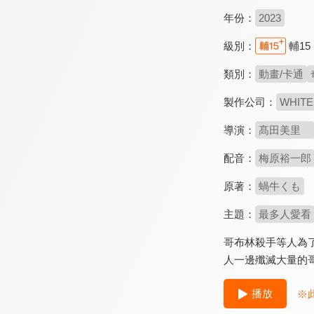
年份：
2023
級別：
輔15
類別：
動畫/卡通
製作公司：
WHITE
導演：
髙田美里
配音：
梅原裕一郎
原著：
蝸牛くも
主題：
最多人愛看
哥布林殺手等人為
人一邊殲滅大量的
播放
※