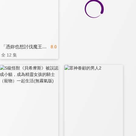
「憑妳也想討伐魔王？」被勇者小隊逐出隊伍，只好在王都自在過活
8.0
全 12 集