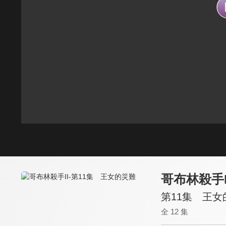
哥布林殺手I
第11集 王女
全 12 集