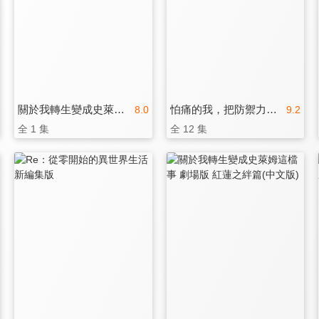
關於我轉生變成史萊姆這檔事 劇場版 紅蓮之絆篇
怕痛的我，把防禦力點滿就對了 第二季
8.0
9.2
全 1 集
全 12 集