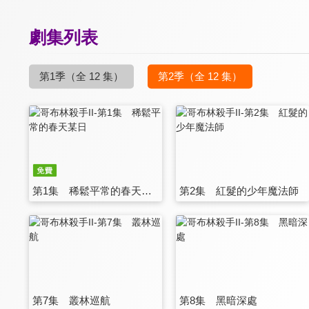
劇集列表
第1季
（全 12 集）
第2季
（全 12 集）
第1集 稀鬆平常的春天某日
第2集 紅髮的少年魔法師
第7集 叢林巡航
第8集 黑暗深處