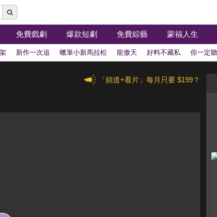
免費戲劇
爆款短劇
免費綜藝
蒙福人生
架
新作一次追
蠟筆小新馬拉松
龍傲天
好料不藏私
你一定
「頻道+看片」每月只要 $199？