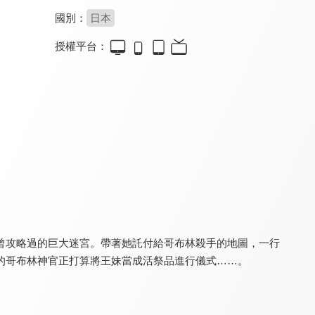
國別：
日本
授權平台：
Re：從零開始的異世界生活 第四季
Re：從零開始的異世界生活 新編集版
關於我轉生變成史萊姆這檔事 劇場版 紅蓮之絆篇(中文版)
9.5
9.5
8.0
更新至第 11 集
全 13 集
曾攻略過的巨大迷宮。帶著她託付給哥布林殺手的地圖，一行
S級怪獸《貝希摩斯》被誤認成小貓，成為精靈女孩的騎士（寵物）一起生活(無霧氣版)
眾神眷顧的男人2
關於我轉生變成史萊姆這檔事
7.8
8.5
9.4
的哥布林神官正打算將王妹當成活祭品進行儀式……。
全 12 集
全 12 集
全 24 集