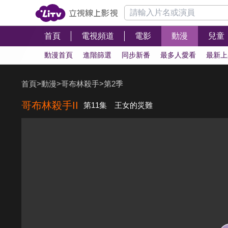
首頁
電視頻道
電影
動漫
兒童
動漫首頁
進階篩選
同步新番
最多人愛看
最新上
首頁
>
動漫
>
哥布林殺手
>
第2季
哥布林殺手II
第11集 王女的災難