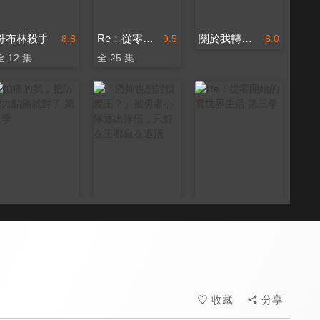
哥布林殺手
Re：從零開始的異世界生活 第二季
關於我轉生變成史萊姆這檔事 劇場版 紅蓮之絆篇
8.8
9.5
8.0
全 12 集
全 25 集
怕痛的我，把防禦力點滿就對了 第二季
「憑妳也想討伐魔王？」被勇者小隊逐出隊伍，只好在王都自在過活
Re：從零開始的異世界生活 第三季
9.2
8.0
9.5
全 12 集
全 12 集
全 16 集
收藏
分享