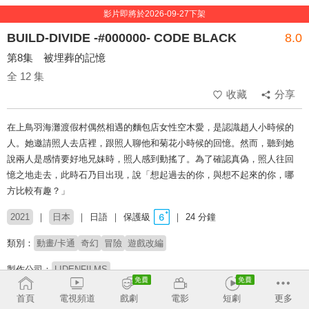
影片即將於2026-09-27下架
BUILD-DIVIDE -#000000- CODE BLACK
8.0
第8集 被埋葬的記憶
全 12 集
收藏
分享
在上鳥羽海灘渡假村偶然相遇的麵包店女性空木愛，是認識趙人小時候的
人。她邀請照人去店裡，跟照人聊他和菊花小時候的回憶。然而，聽到她
說兩人是感情要好地兄妹時，照人感到動搖了。為了確認真偽，照人往回
憶之地走去，此時石乃目出現，說「想起過去的你，與想不起來的你，哪
方比較有趣？」
2021
日本
日語
保護級
24 分鐘
類別：
動畫/卡通
奇幻
冒險
遊戲改編
製作公司：
LIDENFILMS
導演：
駒田由貴
首頁
電視頻道
戲劇
電影
短劇
更多