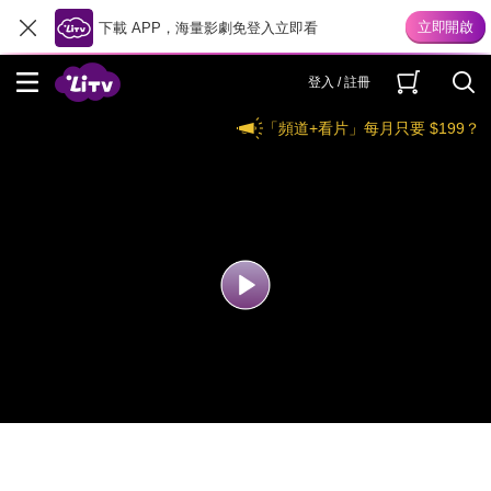
下載 APP，海量影劇免登入立即看
登入 / 註冊
「頻道+看片」每月只要 $199？