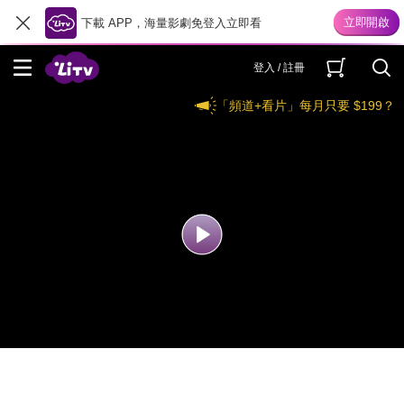
下載 APP，海量影劇免登入立即看
登入 / 註冊
「頻道+看片」每月只要 $199？