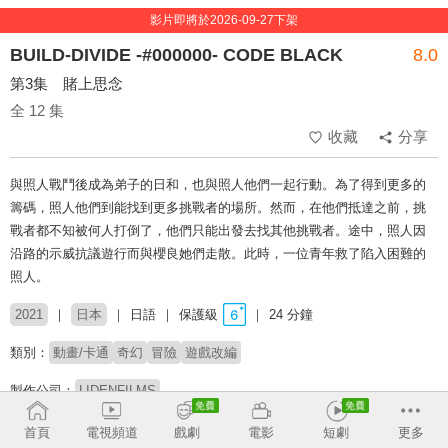
影片即將於2026-09-27下架
BUILD-DIVIDE -#000000- CODE BLACK
8.0
第3集 賭上思念
全 12 集
收藏
分享
與照人戰鬥後成為弟子的日和，也與照人他們一起行動。為了得到更多的
籌碼，照人他們到能找到更多挑戰者的場所。然而，在他們抵達之前，挑
戰者都不知被何人打倒了，他們只能出發去找其他挑戰者。途中，照人因
沿路的示威抗議遊行而與櫻良她們走散。此時，一位青年救了陷入困難的
照人。
2021
日本
日語
保護級
24 分鐘
類別：
動畫/卡通
奇幻
冒險
遊戲改編
製作公司：
LIDENFILMS
導演：
駒田由貴
首頁
電視頻道
戲劇
電影
短劇
更多