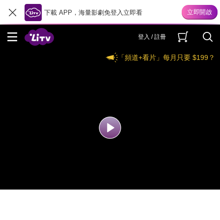
下載 APP，海量影劇免登入立即看
登入 / 註冊
「頻道+看片」每月只要 $199？