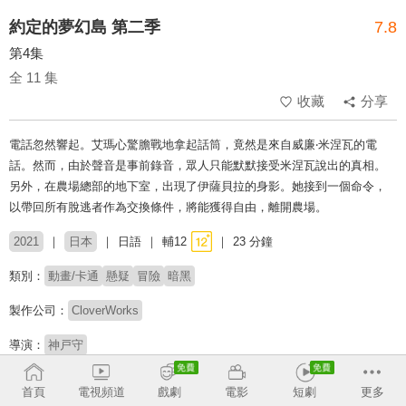
約定的夢幻島 第二季
7.8
第4集
全 11 集
收藏
分享
電話忽然響起。艾瑪心驚膽戰地拿起話筒，竟然是來自威廉‧米涅瓦的電
話。然而，由於聲音是事前錄音，眾人只能默默接受米涅瓦說出的真相。
另外，在農場總部的地下室，出現了伊薩貝拉的身影。她接到一個命令，
以帶回所有脫逃者作為交換條件，將能獲得自由，離開農場。
2021
日本
日語
輔12
23 分鐘
類別：
動畫/卡通
懸疑
冒險
暗黑
製作公司：
CloverWorks
導演：
神戸守
配音：
諸星堇
內田真禮
伊瀨茉莉也
首頁
電視頻道
戲劇
電影
短劇
更多