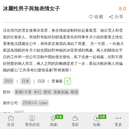
冰屬性男子與無表情女子
8.0
收藏
分享
活在現代的雪女後裔冰室君，會在情緒波動時吹起暴風雪、做出雪人和雪
屋的社會新人。而他對有點特別卻溫柔善良的同事冬月小姐的愛慕之情也
逐漸無法隱藏在心中，有時甚至會因此凍結了周遭。 另一方面，一向被大
家認為很酷的冬月小姐也開始對神秘的冰室君感到興趣。兩人的關係在平
日的工作和一些公司活動中開始發生變化，私下也會一起相處，但對不擅
於戀愛的兩人而言，兩人之間的距離總是差了一步…看似冷酷的兩人所編
織的暖心“工作系奇幻愛情喜劇”即將展開！
2023
日本
日語
普遍級
類別：
動畫/卡通
奇幻
愛情
漫畫改編
職場
製作公司：
ZERO-G
Liber
導演：
萬久
首頁
電視頻道
戲劇
電影
短劇
更多
配音：
石川由依
小林千晃
內山夕實
內山昂輝
佐倉綾音
仲村宗悟