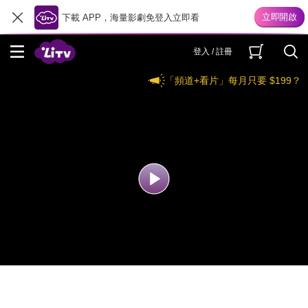
下載 APP，海量影劇免登入立即看
登入 / 註冊
「頻道+看片」每月只要 $199？