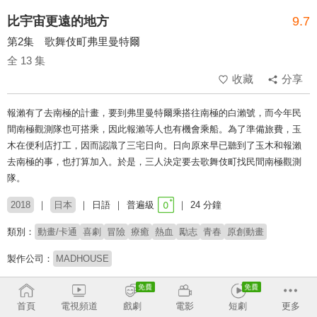
比宇宙更遠的地方
9.7
第2集 歌舞伎町弗里曼特爾
全 13 集
收藏
分享
報瀨有了去南極的計畫，要到弗里曼特爾乘搭往南極的白瀨號，而今年民
間南極觀測隊也可搭乘，因此報瀨等人也有機會乘船。為了準備旅費，玉
木在便利店打工，因而認識了三宅日向。日向原來早已聽到了玉木和報瀨
去南極的事，也打算加入。於是，三人決定要去歌舞伎町找民間南極觀測
隊。
2018
日本
日語
普遍級
24 分鐘
類別：
動畫/卡通
喜劇
冒險
療癒
熱血
勵志
青春
原創動畫
製作公司：
MADHOUSE
導演：
石塚敦子
首頁
電視頻道
戲劇
電影
短劇
更多
配音：
水瀨祈
花澤香菜
井口裕香
早見沙織
能登麻美子
茅野愛衣