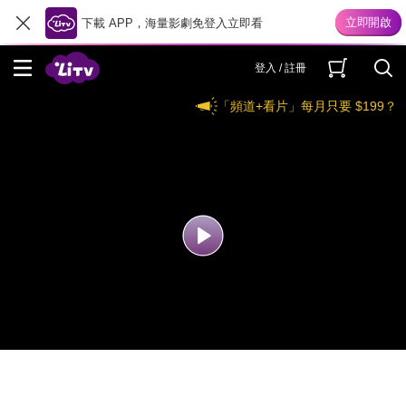
下載 APP，海量影劇免登入立即看
登入 / 註冊
「頻道+看片」每月只要 $199？