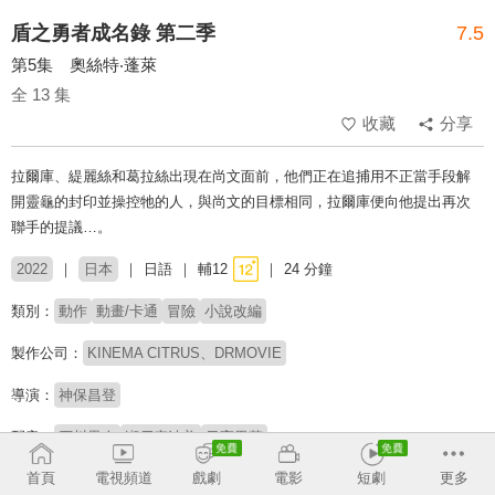
盾之勇者成名錄 第二季
7.5
第5集 奧絲特‧蓬萊
全 13 集
收藏
分享
拉爾庫、緹麗絲和葛拉絲出現在尚文面前，他們正在追捕用不正當手段解
開靈龜的封印並操控牠的人，與尚文的目標相同，拉爾庫便向他提出再次
聯手的提議…。
2022
日本
日語
輔12
24 分鐘
類別：
動作
動畫/卡通
冒險
小說改編
製作公司：
KINEMA CITRUS、DRMOVIE
導演：
神保昌登
配音：
石川界人
瀬戸麻沙美
日高里菜
首頁
電視頻道
戲劇
電影
短劇
更多
原著：
アネコユサギ