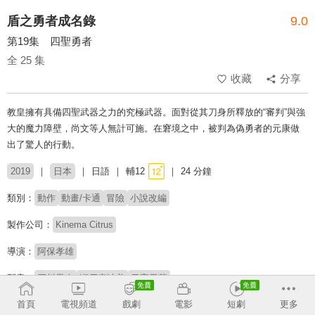
盾之勇者成名錄
9.0
第19集 四聖勇者
全 25 集
收藏
分享
教皇擁有具備四聖武器之力的究極武器。面對從其刀身所釋放的“審判”與強
大的魔力障壁，尚文等人無計可施。在窘境之中，被判為偽勇者的元康做
出了驚人的行動。
2019
日本
日語
輔12
24 分鐘
類別：
動作
動畫/卡通
冒險
小說改編
製作公司：
Kinema Citrus
導演：
阿保孝雄
配音：
石川界人
瀬戸麻沙美
日高里菜
首頁
電視頻道
戲劇
電影
短劇
更多
原著：
アネコユサギ