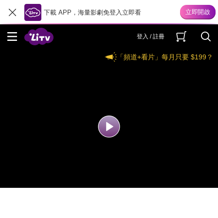
下載 APP，海量影劇免登入立即看
登入 / 註冊
「頻道+看片」每月只要 $199？