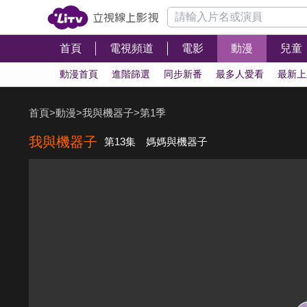
首頁
電視頻道
電影
動漫
兒童
動漫首頁
進階篩選
同步新番
最多人愛看
最新上
首頁
>
動漫
>
我與機器子
>
第1季
我與機器子
第13集 媽媽與機器子