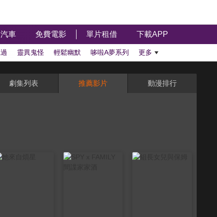
汽車
免費電影
單片租借
下載APP
聽過
靈異鬼怪
輕鬆幽默
哆啦A夢系列
更多
劇集列表
推薦影片
動漫排行