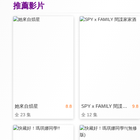
推薦影片
她來自煩星
SPY x FAMILY 間諜家家酒
8.8
9.8
全 23 集
全 12 集