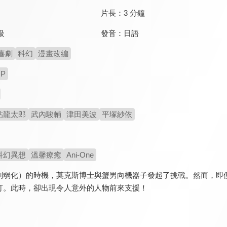
片長：
3 分鐘
發音：
日語
級
喜劇
科幻
漫畫改編
OP
鮎龍太郎
武內駿輔
津田美波
平塚紗依
科幻異想
溫馨療癒
Ani-One
削弱化）的時機，莫克斯博士與蟹男向機器子發起了挑戰。然而，即
打。此時，卻出現令人意外的人物前來支援！