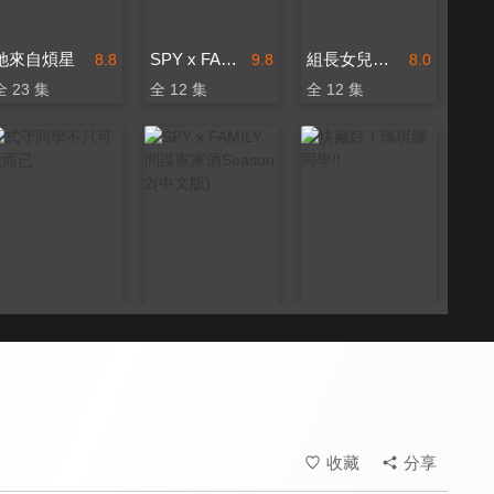
她來自煩星
SPY x FAMILY 間諜家家酒
組長女兒與保姆
8.8
9.8
8.0
全 23 集
全 12 集
全 12 集
式守同學不只可愛而已
SPY x FAMILY 間諜家家酒Season 2(中文版)
快藏好！瑪琪娜同學!!
8.6
9.8
7.8
全 12 集
全 37 集
全 12 集
收藏
分享