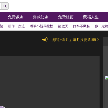
免費戲劇
爆款短劇
免費綜藝
蒙福人生
架
新作一次追
蠟筆小新馬拉松
龍傲天
好料不藏私
你一定
「頻道+看片」每月只要 $199？