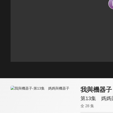
我與機器子
第13集 媽媽
全 28 集