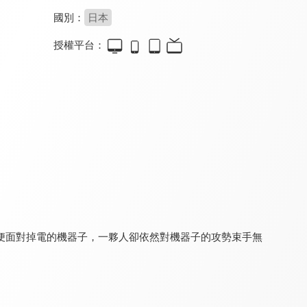
國別：
日本
授權平台：
快藏好！瑪琪娜同學!!(無修版)
外星人姆姆
她來自煩星 第二季
7.8
8.1
8.8
全 12 集
全 24 集
全 46 集
便面對掉電的機器子，一夥人卻依然對機器子的攻勢束手無
新來的女傭有點怪
不道德公會
女忍者椿的心事
8.2
8.0
8.0
全 11 集
全 12 集
全 13 集