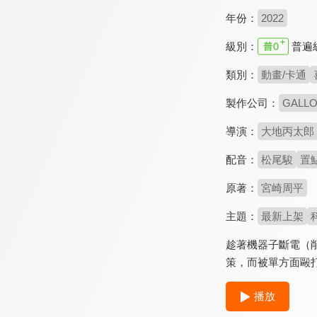
年份：
2022
級別：
普遍
類別：
動畫/卡通
製作公司：
GALL
導演：
大地丙太郎
配音：
松尾駿
置
原著：
宮崎周平
主題：
最新上架
趁著機器子斷電（
策，而被單方面毆
播放